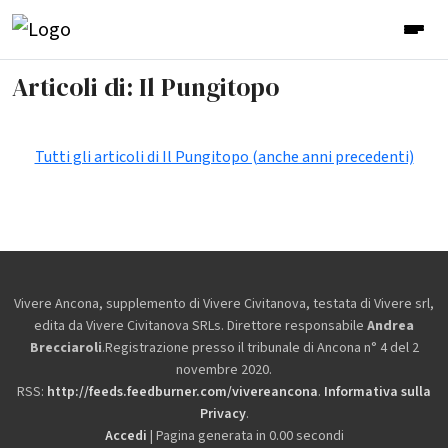
Articoli di: Il Pungitopo
Tutti gli articoli di Il Pungitopo (anche anni precedenti)
Vivere Ancona, supplemento di Vivere Civitanova, testata di Vivere srl,
edita da
Vivere Civitanova SRLs. Direttore responsabile
Andrea
Brecciaroli
.Registrazione presso il tribunale di Ancona n° 4 del 2
novembre 2020.
RSS:
http://feeds.feedburner.com/vivereancona
.
Informativa sulla
Privacy
.
Accedi
| Pagina generata in 0.00 secondi