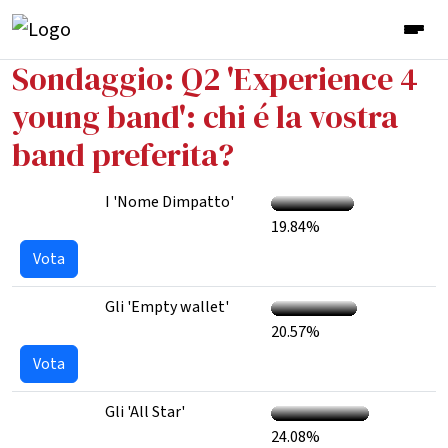
Sondaggio: Q2 'Experience 4
young band': chi é la vostra
band preferita?
I 'Nome Dimpatto'
19.84%
Vota
Gli 'Empty wallet'
20.57%
Vota
Gli 'All Star'
24.08%