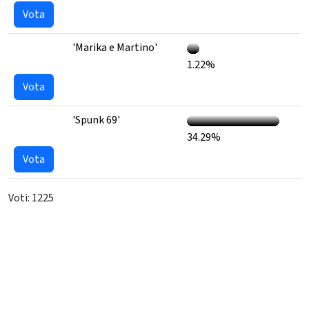
Vota
'Marika e Martino'
1.22%
Vota
'Spunk 69'
34.29%
Vota
Voti: 1225