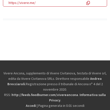
https://vivere.me/
Vivere Ancona, supplemento di Vivere Civitanova, testata di Vivere srl,
edita da
Vivere Civitanova SRLs. Direttore responsabile
Andrea
Brecciaroli
.Registrazione presso il tribunale di Ancona n° 4 del 2
novembre 2020.
RSS:
http://feeds.feedburner.com/vivereancona
.
Informativa sulla
Privacy
.
Accedi
| Pagina generata in 0.01 secondi