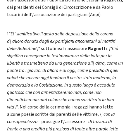
dall\'assessore alla Pubblica istruzione Stefania Ragnetti,
dai presidenti dei Consigli di Circoscrizione e da Paolo
Lucarini dell\'associazione dei partigiani (Anpi).
\"E\' significativo il gesto della deposizione della corona
d\'alloro donata dagli ex partigiani anconetani ai martiri
delle Ardeatine
\" sottolinea l\'assessore
Ragnetti
.
\"Ciò
significa consegnare la testimonianza della lotta per la
libertà e trasmetterla da una generazione all\'altra, come un
ponte tra i giovani di allora e di oggi, come presidio di quei
valori che ancora oggi fondano il nostro stato moderno, la
democrazia e la Costituzione. In questo luogo è accaduto
qualcosa che non dimenticheremo mai, come non
dimenticheremo mai coloro che hanno sacrificato la loro
vita\"
. Nel corso della cerimonia i ragazzi hanno letto
alcune poesie scritte dai parenti delle vittime, \"
con la
consapevolezza
- prosegue l\'assessore -
di trovarsi di
fronte a una eredità più preziosa di tante altre parole lette