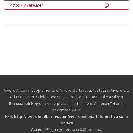
https://vivere.me/
Vivere Ancona, supplemento di Vivere Civitanova, testata di Vivere srl,
edita da
Vivere Civitanova SRLs. Direttore responsabile
Andrea
Brecciaroli
.Registrazione presso il tribunale di Ancona n° 4 del 2
novembre 2020.
RSS:
http://feeds.feedburner.com/vivereancona
.
Informativa sulla
Privacy
.
Accedi
| Pagina generata in 0.01 secondi