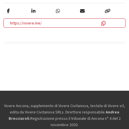
https://vivere.me/
Vivere Ancona, supplemento di Vivere Civitanova, testata di Vivere srl,
edita da
Vivere Civitanova SRLs. Direttore responsabile
Andrea
Brecciaroli
.Registrazione presso il tribunale di Ancona n° 4 del 2
novembre 2020.