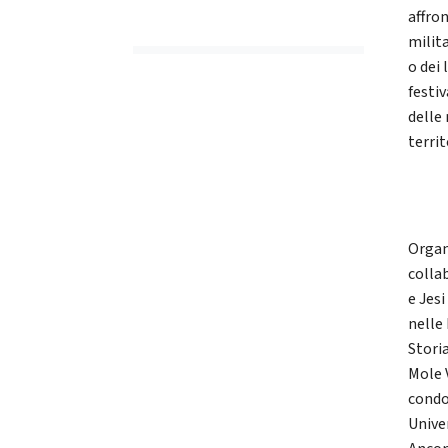
affro
milit
o dei
festiv
delle 
territ
Organ
colla
e Jesi
nelle
Stori
Mole 
condo
Unive