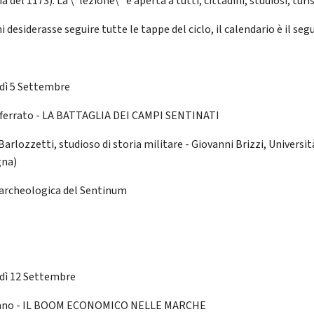
 del 1173). La \"lezione\" è aperta a tutti, cittadini, studiosi, turis
i desiderasse seguire tutte le tappe del ciclo, il calendario è il seg
dì 5 Settembre
ferrato - LA BATTAGLIA DEI CAMPI SENTINATI
arlozzetti, studioso di storia militare - Giovanni Brizzi, Universit
gna)
archeologica del Sentinum
dì 12 Settembre
iano - IL BOOM ECONOMICO NELLE MARCHE