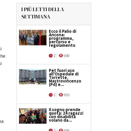
I PIÙ LETTI DELLA
SETTIMANA
Ecco il Palio di
Ancona:
programma,
percorso e
regolamento
i
che
2
840
o
Pet fuori uso
all'Ospedale di
Torrette,
Mastrovincenzo
(Pd) e...
2
693
Il sogno prende
quota: 24 ragazzi
con disabilità
volano da...
ma
2
606