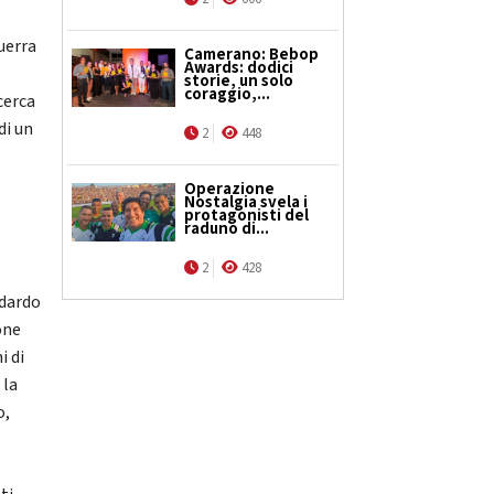
uerra
Camerano: Bebop
Awards: dodici
storie, un solo
coraggio,...
cerca
di un
2
448
Operazione
Nostalgia svela i
protagonisti del
raduno di...
2
428
idardo
one
i di
 la
o,