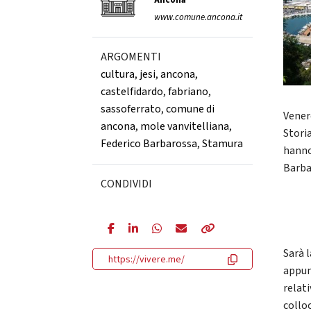
Ancona
www.comune.ancona.it
ARGOMENTI
cultura
,
jesi
,
ancona
,
castelfidardo
,
fabriano
,
sassoferrato
,
comune di
Vener
ancona
,
mole vanvitelliana
,
Stori
Federico Barbarossa
,
Stamura
hanno
Barba
CONDIVIDI
Sarà l
https://vivere.me/
appun
relati
colloc