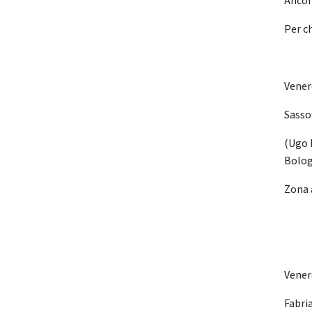
Ancona
Per ch
Vener
Sasso
(Ugo B
Bolo
Zona 
Vener
Fabr