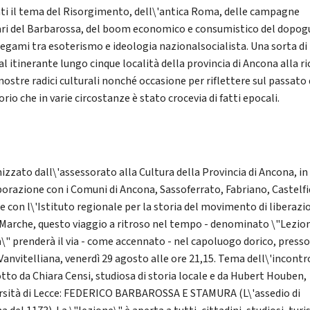
nti il tema del Risorgimento, dell\'antica Roma, delle campagne
ari del Barbarossa, del boom economico e consumistico del dopog
 legami tra esoterismo e ideologia nazionalsocialista. Una sorta di
al itinerante lungo cinque località della provincia di Ancona alla ri
nostre radici culturali nonché occasione per riflettere sul passato 
orio che in varie circostanze è stato crocevia di fatti epocali.
izzato dall\'assessorato alla Cultura della Provincia di Ancona, in
borazione con i Comuni di Ancona, Sassoferrato, Fabriano, Castelf
 e con l\'Istituto regionale per la storia del movimento di liberazi
 Marche, questo viaggio a ritroso nel tempo - denominato \"Lezion
a\" prenderà il via - come accennato - nel capoluogo dorico, presso
Vanvitelliana, venerdì 29 agosto alle ore 21,15. Tema dell\'incontr
tto da Chiara Censi, studiosa di storia locale e da Hubert Houben,
rsità di Lecce: FEDERICO BARBAROSSA E STAMURA (L\'assedio di