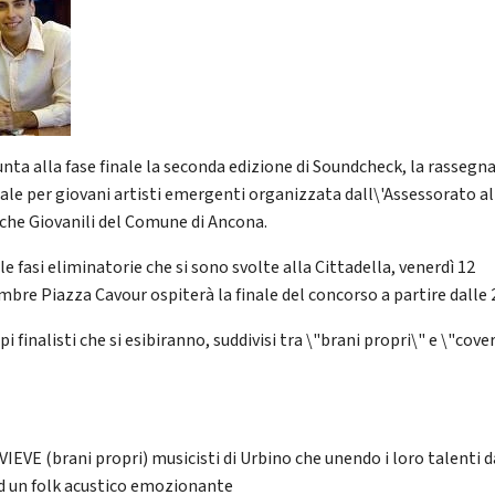
unta alla fase finale la seconda edizione di Soundcheck, la rassegn
ale per giovani artisti emergenti organizzata dall\'Assessorato al
iche Giovanili del Comune di Ancona.
e fasi eliminatorie che si sono svolte alla Cittadella, venerdì 12
mbre Piazza Cavour ospiterà la finale del concorso a partire dalle 
pi finalisti che si esibiranno, suddivisi tra \"brani propri\" e \"cover
IEVE (brani propri) musicisti di Urbino che unendo i loro talenti 
ad un folk acustico emozionante