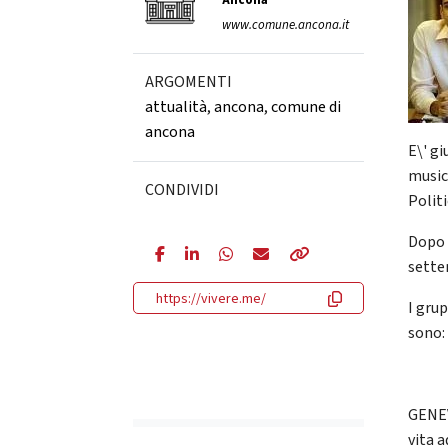
Ancona
www.comune.ancona.it
ARGOMENTI
attualità
,
ancona
,
comune di
ancona
E\' gi
music
CONDIVIDI
Polit
Dopo l
sette
https://vivere.me/
I grup
sono:
GENEV
vita 