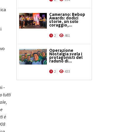
ica
Camerano: Bebop
Awards: dodici
storie, un solo
coraggio,...
i
2
461
ivo
Operazione
Nostalgia svela i
protagonisti del
raduno di...
2
433
i -
 tutti
ale,
 e
ti è
008
ica