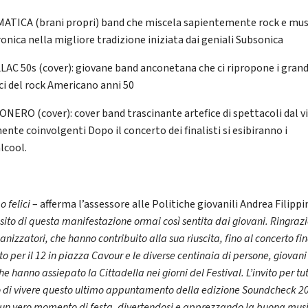
ATICA (brani propri) band che miscela sapientemente rock e mus
ronica nella migliore tradizione iniziata dai geniali Subsonica
LAC 50s (cover): giovane band anconetana che ci ripropone i grand
ici del rock Americano anni 50
NERO (cover): cover band trascinante artefice di spettacoli dal v
ente coinvolgenti Dopo il concerto dei finalisti si esibiranno i
lcool.
 felici
– afferma l’assessore alle Politiche giovanili Andrea Filippin
esito di questa manifestazione ormai così sentita dai giovani. Ringrazio
ganizzatori, che hanno contribuito alla sua riuscita, fino al concerto fin
to per il 12 in piazza Cavour e le diverse centinaia di persone, giovani
he hanno assiepato la Cittadella nei giorni del Festival. L’invito per tut
o di vivere questo ultimo appuntamento della edizione Soundcheck 2
un vero momento di festa, divertendosi e apprezzando la buona mus