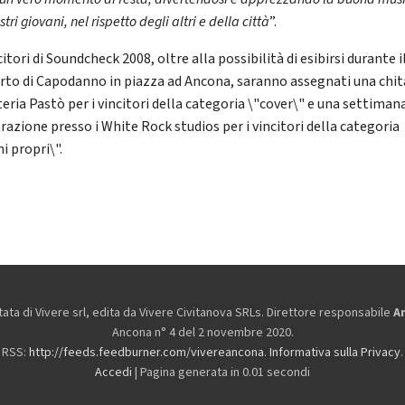
stri giovani, nel rispetto degli altri e della città
”.
citori di Soundcheck 2008, oltre alla possibilità di esibirsi durante i
rto di Capodanno in piazza ad Ancona, saranno assegnati una chit
teria Pastò per i vincitori della categoria \"cover\" e una settimana
razione presso i White Rock studios per i vincitori della categoria
i propri\".
ta di Vivere srl, edita da
Vivere Civitanova SRLs. Direttore responsabile
A
Ancona n° 4 del 2 novembre 2020.
RSS:
http://feeds.feedburner.com/vivereancona
.
Informativa sulla Privacy
.
Accedi
| Pagina generata in 0.01 secondi