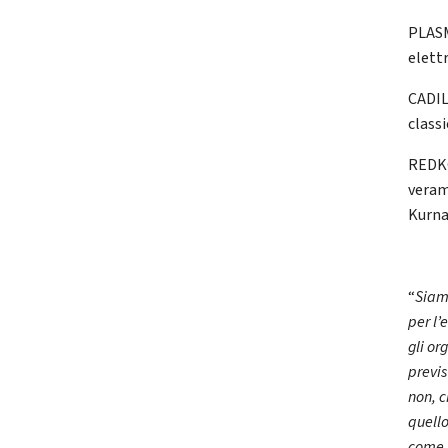
PLASM
elett
CADIL
class
REDKO
veram
Kurna
“
Siamo
per l’
gli or
previs
non, c
quell
come 