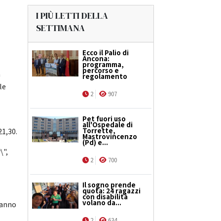
I PIÙ LETTI DELLA
SETTIMANA
Ecco il Palio di
Ancona:
programma,
percorso e
a
regolamento
le
2
907
Pet fuori uso
all'Ospedale di
Torrette,
21,30.
Mastrovincenzo
(Pd) e...
\",
2
700
Il sogno prende
quota: 24 ragazzi
con disabilità
volano da...
danno
2
634