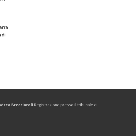
l
arra
 di
ndrea Brecciaroli
.Registrazione presso il tribunale di