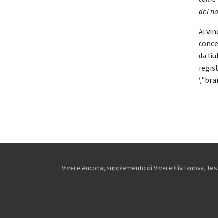
dei no
Ai vin
conce
da liu
regist
\"bran
Vivere Ancona, supplemento di Vivere Civitanova, testa