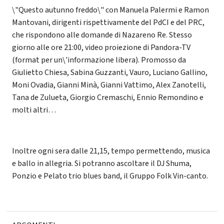
\"Questo autunno freddo\" con Manuela Palermi e Ramon
Mantovani, dirigenti rispettivamente del PdCI e del PRC,
che rispondono alle domande di Nazareno Re. Stesso
giorno alle ore 21:00, video proiezione di Pandora-TV
(format per un\'informazione libera). Promosso da
Giulietto Chiesa, Sabina Guzzanti, Vauro, Luciano Gallino,
Moni Ovadia, Gianni Minà, Gianni Vattimo, Alex Zanotelli,
Tana de Zulueta, Giorgio Cremaschi, Ennio Remondino e
molti altri…
Inoltre ogni sera dalle 21,15, tempo permettendo, musica
e ballo in allegria. Si potranno ascoltare il DJ Shuma,
Ponzio e Pelato trio blues band, il Gruppo Folk Vin-canto.