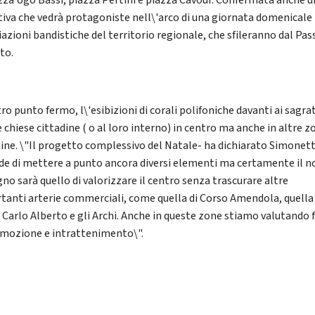
azza Ugo Bassi, piazza Pertini e piazza Cavour. Confermata anche 
ativa che vedrà protagoniste nell\'arco di una giornata domenicale 
iazioni bandistiche del territorio regionale, che sfileranno dal Pa
to.
ro punto fermo, l\'esibizioni di corali polifoniche davanti ai sagrat
 chiese cittadine ( o al loro interno) in centro ma anche in altre z
dine. \"Il progetto complessivo del Natale- ha dichiarato Simonett
ede di mettere a punto ancora diversi elementi ma certamente il n
no sarà quello di valorizzare il centro senza trascurare altre
tanti arterie commerciali, come quella di Corso Amendola, quella 
 Carlo Alberto e gli Archi. Anche in queste zone stiamo valutando
omozione e intrattenimento\".