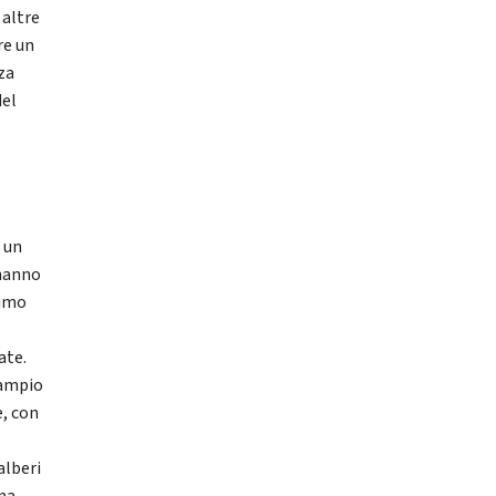
 altre
re un
za
del
e un
 hanno
rimo
ate.
 ampio
e, con
alberi