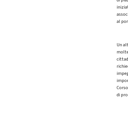
di pi
inizi
assoc
al por
Un alt
molte
citta
richi
impeg
impor
Corso
di pr