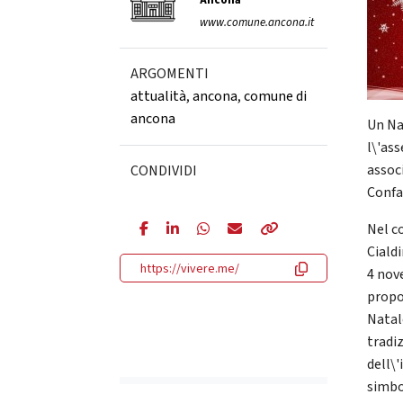
Ancona
www.comune.ancona.it
ARGOMENTI
attualità
,
ancona
,
comune di
ancona
Un Na
l\'as
assoc
CONDIVIDI
Confa
Nel co
Ciald
https://vivere.me/
4 nov
propo
Natal
tradiz
dell\'
simbo