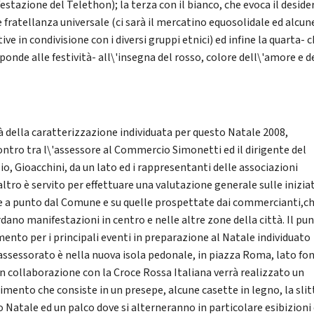
stazione del Telethon); la terza con il bianco, che evoca il desider
e fratellanza universale (ci sarà il mercatino equosolidale ed alcun
tive in condivisione con i diversi gruppi etnici) ed infine la quarta- 
ponde alle festività- all\'insegna del rosso, colore dell\'amore e d
 là della caratterizzazione individuata per questo Natale 2008,
contro tra l\'assessore al Commercio Simonetti ed il dirigente del
io, Gioacchini, da un lato ed i rappresentanti delle associazioni
altro è servito per effettuare una valutazione generale sulle inizia
 a punto dal Comune e su quelle prospettate dai commercianti,c
dano manifestazioni in centro e nelle altre zone della città. Il pun
mento per i principali eventi in preparazione al Natale individuato
'assessorato è nella nuova isola pedonale, in piazza Roma, lato fo
in collaborazione con la Croce Rossa Italiana verrà realizzato un
imento che consiste in un presepe, alcune casette in legno, la slit
 Natale ed un palco dove si alterneranno in particolare esibizioni 