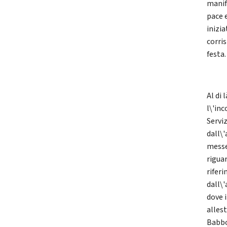
manife
pace 
inizia
corris
festa.
Al di
l\'in
Serviz
dall\'
messe
riguar
riferi
dall\
dove 
allest
Babbo