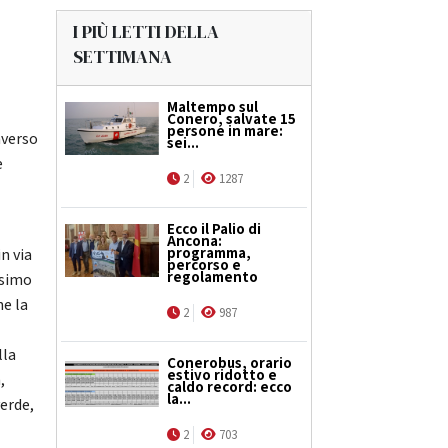
I PIÙ LETTI DELLA
SETTIMANA
Maltempo sul
Conero, salvate 15
persone in mare:
averso
sei...
e
2
1287
Ecco il Palio di
Ancona:
programma,
in via
percorso e
regolamento
ssimo
ne la
2
987
lla
Conerobus, orario
estivo ridotto e
,
caldo record: ecco
la...
verde,
2
703