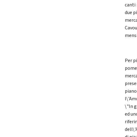
canti
due p
merca
Cavou
mensi
Per p
pomer
merca
prese
piano 
l\'Am
\"In 
ed uno
riferi
dell\