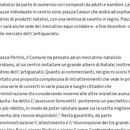
 natalizi da parte di numerosi cori composti da adulti e bambini. Le
iazze individuate in centro sono piazza Cavour che andrà ad ospita
tino di prodotti natalizi, con una ventina di casette in legno. Piaz
r sarà anche sede del mercatino equo solidale e- a fine dicembre- 
le mercato dell\'antiquariato.
iazza Pertini, il Comune ha pensato ad un mercatino natalizio
idiano, al cui centro installare un grande albero di Natale; inoltr
tino dell\'artigianato. Quanto ai commercianti, nei giorni scorsi
ntato una proposta complessiva di intrattenimenti che vede in p
una serie di concerti in varie piazze e luoghi cittadini che
ministrazione sta considerando insieme alle altre iniziative avanz
giunta -ha detto l\'assessore Simonetti- porteremo un pacchetto
 più ridotto, in modo da poter valutare quale sia la scelta miglior
mento alle risorse disponibili\". Resta garantito, da parte
'Amministrazione l\'allestimento e l\'illuminazione dei tre grandi 