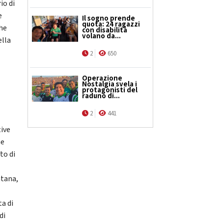
io di
e
Il sogno prende
quota: 24 ragazzi
che
con disabilità
volano da...
ella
2
650
Operazione
Nostalgia svela i
protagonisti del
raduno di...
2
441
tive
he
to di
ntana,
ta di
di