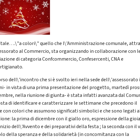
tale….\"a colori\" quello che l\'Amministrazione comunale, attr
sessorato al Commercio, sta organizzando in collaborazione con l
iazione di categoria Confcommercio, Confesercenti, CNA e
rtigianato.
rso dell\'incontro che si è svolto ieri nella sede dell\'assessorato 
ini- in vista di una prima presentazione del progetto, martedì pro
embre, nella riunione di giunta- è stata infatti avanzata dal Comu
sta di identificare e caratterizzare le settimane che precedono il
e con colori che assumono significati simbolici e che sono legati a
ione: la prima di dicembre con il giallo oro, espressione della gioia
inizio dell\'Avvento e dei preparativi della festa ; la seconda con il 
lo della speranza e della solidarietà (in concomitanza con la