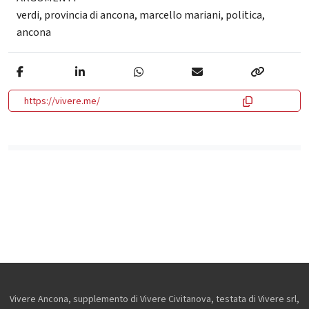
verdi
,
provincia di ancona
,
marcello mariani
,
politica
,
ancona
https://vivere.me/
Vivere Ancona, supplemento di Vivere Civitanova, testata di Vivere srl,