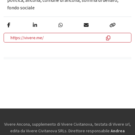
politica
,
ancona
,
comune di ancona
,
somma di denaro
,
fondo sociale
https://vivere.me/
Vivere Ancona, supplemento di Vivere Civitanova, testata di Vivere srl,
edita da
Vivere Civitanova SRLs. Direttore responsabile
Andrea