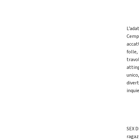
L’ada
Cempi
accat
folle
travol
attin
unico
diver
inqui
SEX D
ragaz