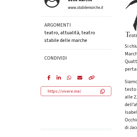
delle Marche
www.stabilemarche.it
ARGOMENTI
teatro
,
attualità
,
teatro
stabile delle marche
Si chi
March
CONDIVIDI
Quatt
perta
Siamo
testo 
https://vivere.me/
alle 2
dell’a
Isabel
Occhi
di Ja