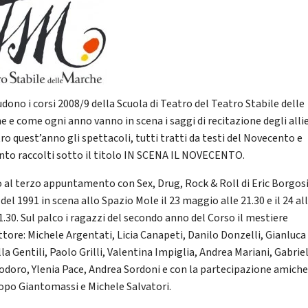
udono i corsi 2008/9 della Scuola di Teatro del Teatro Stabile delle
e e come ogni anno vanno in scena i saggi di recitazione degli allie
ro quest’anno gli spettacoli, tutti tratti da testi del Novecento e
nto raccolti sotto il titolo IN SCENA IL NOVECENTO.
 al terzo appuntamento con Sex, Drug, Rock & Roll di Eric Borgos
del 1991 in scena allo Spazio Mole il 23 maggio alle 21.30 e il 24 all
1.30. Sul palco i ragazzi del secondo anno del Corso il mestiere
ttore: Michele Argentati, Licia Canapeti, Danilo Donzelli, Gianluca 
la Gentili, Paolo Grilli, Valentina Impiglia, Andrea Mariani, Gabrie
odoro, Ylenia Pace, Andrea Sordoni e con la partecipazione amich
copo Giantomassi e Michele Salvatori.