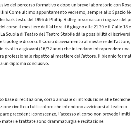
usivo del percorso formativo e dopo un breve laboratorio con Ros
llini Come ultimo appuntamento vedremo, sempre allo Spazio M
eshark testo del 1996 di Phillip Ridley, in scena con i ragazzi del 
el corso il mestiere dell’attore il 6 giugno alle 21.30 e il 7 alle 18 e
 La Scuola di Teatro del Teatro Stabile dà la possibilità di iscriversi
e tipologie di corsi. Il Corso di avviamento al mestiere dell’attore,
io rivolto ai giovani (16/32 anni) che intendano intraprendere una
era professionale rispetto al mestiere dell’attore. Il biennio forma
cia un diploma conclusivo.
so base di recitazione, corso annuale di introduzione alle tecniche
zione rivolto a tutti coloro che intendono avvicinarsi al teatro o
ppare precedenti conoscenze, l’accesso al corso non prevede limiti 
le materie trattate sono drammaturgia e recitazione.