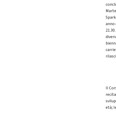
concl
Marte
Sparkl
anno d
21.30.
divers
bienn
carri
rilas
Il Cor
recita
svilu
età; 