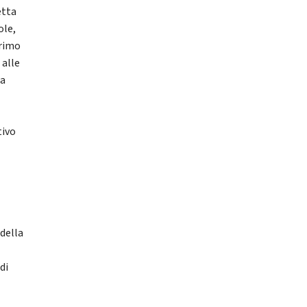
etta
ole,
primo
 alle
 a
tivo
 della
di