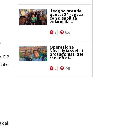
Il sogno prende
quota: 24 ragazzi
con disabilità
volano da...
a
2
653
à
Operazione
Nostalgia svela i
protagonisti del
. E.B.
raduno di...
tile
2
441
 dai