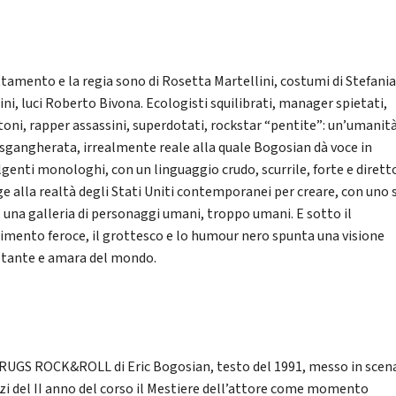
ttamento e la regia sono di Rosetta Martellini, costumi di Stefani
ni, luci Roberto Bivona. Ecologisti squilibrati, manager spietati,
toni, rapper assassini, superdotati, rockstar “pentite”: un’umanit
, sgangherata, irrealmente reale alla quale Bogosian dà voce in
genti monologhi, con un linguaggio crudo, scurrile, forte e diretto
ge alla realtà degli Stati Uniti contemporanei per creare, con uno s
, una galleria di personaggi umani, troppo umani. E sotto il
timento feroce, il grottesco e lo humour nero spunta una visione
etante e amara del mondo.
RUGS ROCK&ROLL di Eric Bogosian, testo del 1991, messo in scena
zi del II anno del corso il Mestiere dell’attore come momento