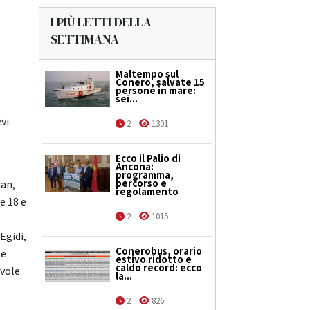
I PIÙ LETTI DELLA
SETTIMANA
Maltempo sul
Conero, salvate 15
persone in mare:
sei...
vi.
2
1301
Ecco il Palio di
Ancona:
programma,
percorso e
ian,
regolamento
e 18 e
2
1015
Egidi,
Conerobus, orario
le
estivo ridotto e
caldo record: ecco
evole
la...
2
826