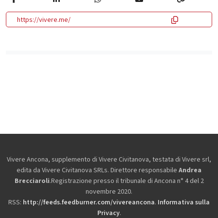
https://vivere.me/
Vivere Ancona, supplemento di Vivere Civitanova, testata di Vivere srl,
edita da
Vivere Civitanova SRLs. Direttore responsabile
Andrea
Brecciaroli
.Registrazione presso il tribunale di Ancona n° 4 del 2
novembre 2020.
RSS:
http://feeds.feedburner.com/vivereancona
.
Informativa sulla
Privacy
.