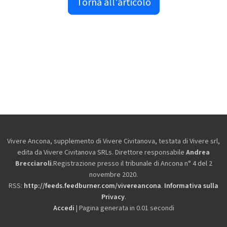
Torna all'articolo
Vivere Ancona, supplemento di Vivere Civitanova, testata di Vivere srl,
edita da
Vivere Civitanova SRLs. Direttore responsabile
Andrea
Brecciaroli
.Registrazione presso il tribunale di Ancona n° 4 del 2
novembre 2020.
RSS:
http://feeds.feedburner.com/vivereancona
.
Informativa sulla
Privacy
.
Accedi
| Pagina generata in 0.01 secondi