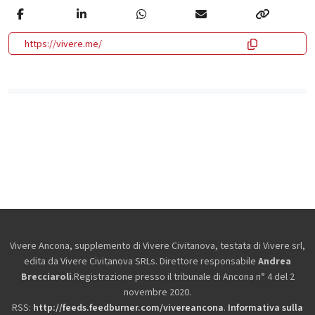
https://vivere.me/
Vivere Ancona, supplemento di Vivere Civitanova, testata di Vivere srl,
edita da
Vivere Civitanova SRLs. Direttore responsabile
Andrea
Brecciaroli
.Registrazione presso il tribunale di Ancona n° 4 del 2
novembre 2020.
RSS:
http://feeds.feedburner.com/vivereancona
.
Informativa sulla