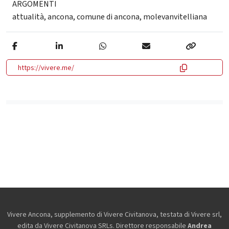
ARGOMENTI
attualità
,
ancona
,
comune di ancona
,
molevanvitelliana
https://vivere.me/
Vivere Ancona, supplemento di Vivere Civitanova, testata di Vivere srl,
edita da
Vivere Civitanova SRLs. Direttore responsabile
Andrea