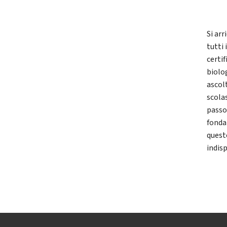
Si ar
tutti 
certi
biolo
ascolt
scola
passo
fonda
quest
indis