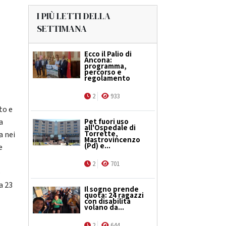
I PIÙ LETTI DELLA
SETTIMANA
Ecco il Palio di
Ancona:
programma,
percorso e
regolamento
2
933
to e
a
Pet fuori uso
all'Ospedale di
Torrette,
a nei
Mastrovincenzo
(Pd) e...
e
2
701
o
a 23
Il sogno prende
quota: 24 ragazzi
con disabilità
volano da...
2
644