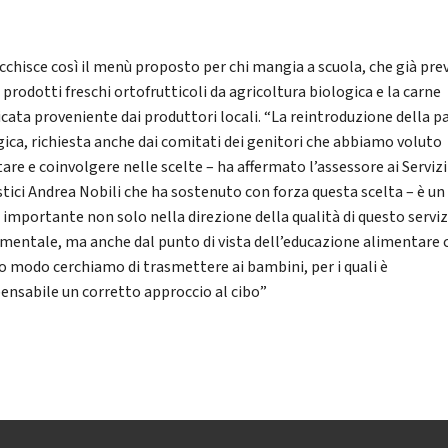
ricchisce così il menù proposto per chi mangia a scuola, che già pre
i prodotti freschi ortofrutticoli da agricoltura biologica e la carne
ficata proveniente dai produttori locali. “La reintroduzione della p
gica, richiesta anche dai comitati dei genitori che abbiamo voluto
are e coinvolgere nelle scelte – ha affermato l’assessore ai Servizi
stici Andrea Nobili che ha sostenuto con forza questa scelta – è un
 importante non solo nella direzione della qualità di questo serviz
mentale, ma anche dal punto di vista dell’educazione alimentare 
o modo cerchiamo di trasmettere ai bambini, per i quali è
pensabile un corretto approccio al cibo”