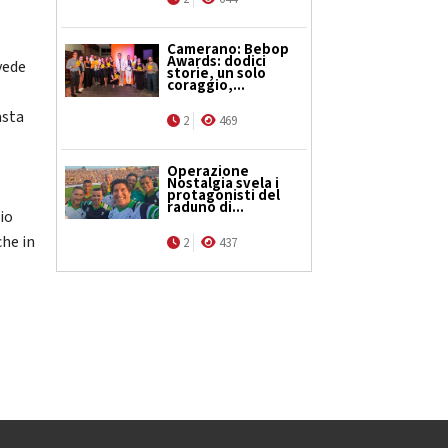
Camerano: Bebop
Awards: dodici
vede
storie, un solo
coraggio,...
asta
2
469
Operazione
Nostalgia svela i
protagonisti del
raduno di...
io
che in
2
437