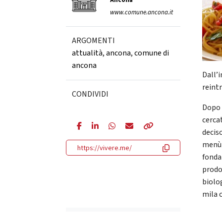
Ancona
www.comune.ancona.it
ARGOMENTI
attualità
,
ancona
,
comune di
ancona
Dall’
reint
CONDIVIDI
Dopo 
cerca
deciso
menù 
https://vivere.me/
fondam
prodo
biolog
mila c