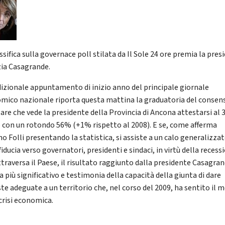
ssifica sulla governace poll stilata da Il Sole 24 ore premia la pres
zia Casagrande.
adizionale appuntamento di inizio anno del principale giornale
mico nazionale riporta questa mattina la graduatoria del consen
are che vede la presidente della Provincia di Ancona attestarsi al 
 con un rotondo 56% (+1% rispetto al 2008). E se, come afferma
o Folli presentando la statistica, si assiste a un calo generalizza
fiducia verso governatori, presidenti e sindaci, in virtù della recess
ttraversa il Paese, il risultato raggiunto dalla presidente Casagran
 più significativo e testimonia della capacità della giunta di dare
ste adeguate a un territorio che, nel corso del 2009, ha sentito il 
 crisi economica.