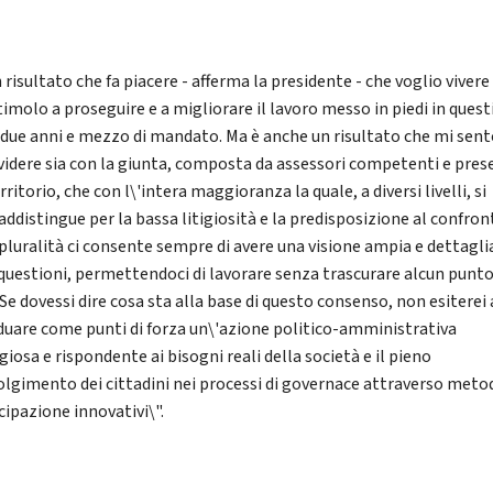
 risultato che fa piacere - afferma la presidente - che voglio viver
imolo a proseguire e a migliorare il lavoro messo in piedi in quest
 due anni e mezzo di mandato. Ma è anche un risultato che mi sent
videre sia con la giunta, composta da assessori competenti e pres
rritorio, che con l\'intera maggioranza la quale, a diversi livelli, si
addistingue per la bassa litigiosità e la predisposizione al confron
i pluralità ci consente sempre di avere una visione ampia e dettagli
 questioni, permettendoci di lavorare senza trascurare alcun punto
 Se dovessi dire cosa sta alla base di questo consenso, non esiterei 
iduare come punti di forza un\'azione politico-amministrativa
iosa e rispondente ai bisogni reali della società e il pieno
olgimento dei cittadini nei processi di governace attraverso metod
cipazione innovativi\".