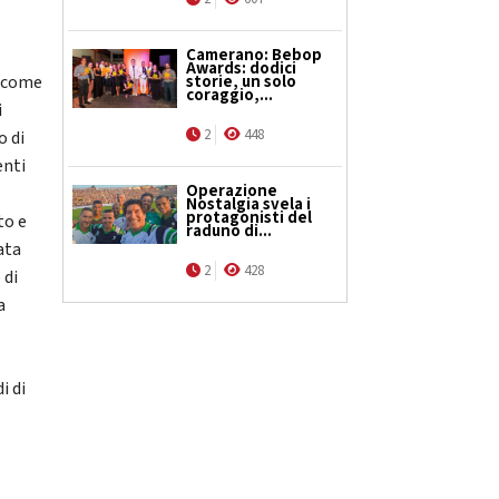
Camerano: Bebop
Awards: dodici
e come
storie, un solo
coraggio,...
i
2
448
o di
enti
Operazione
Nostalgia svela i
protagonisti del
to e
raduno di...
ata
2
428
 di
a
i di