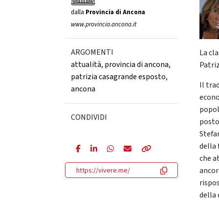
dalla
Provincia di Ancona
www.provincia.ancona.it
ARGOMENTI
La cla
attualità
,
provincia di ancona
,
Patri
patrizia casagrande esposto
,
Il tr
ancona
econo
popol
CONDIVIDI
posto
Stefan
della 
che a
ancora
https://vivere.me/
rispo
della