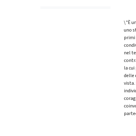
\"È un
uno st
primi
condi
nel te
contr
la cu
delle
vista.
indiv
coragg
coinv
parte