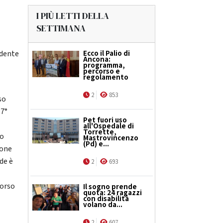
I PIÙ LETTI DELLA
SETTIMANA
idente
Ecco il Palio di
Ancona:
programma,
percorso e
regolamento
2
853
so
37°
Pet fuori uso
all'Ospedale di
Torrette,
to
Mastrovincenzo
(Pd) e...
ione
de è
2
693
morso
Il sogno prende
quota: 24 ragazzi
con disabilità
volano da...
2
607