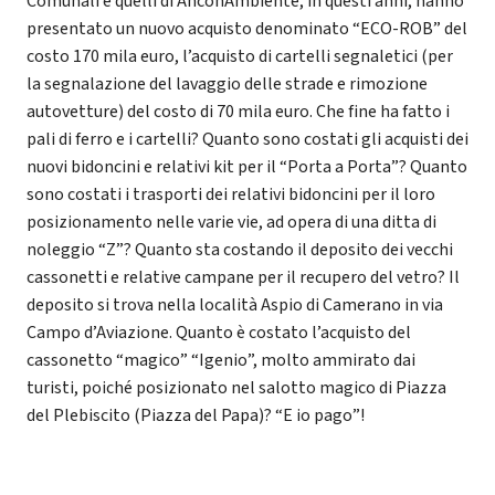
Comunali e quelli di AnconAmbiente, in questi anni, hanno
presentato un nuovo acquisto denominato “ECO-ROB” del
costo 170 mila euro, l’acquisto di cartelli segnaletici (per
la segnalazione del lavaggio delle strade e rimozione
autovetture) del costo di 70 mila euro. Che fine ha fatto i
pali di ferro e i cartelli? Quanto sono costati gli acquisti dei
nuovi bidoncini e relativi kit per il “Porta a Porta”? Quanto
sono costati i trasporti dei relativi bidoncini per il loro
posizionamento nelle varie vie, ad opera di una ditta di
noleggio “Z”? Quanto sta costando il deposito dei vecchi
cassonetti e relative campane per il recupero del vetro? Il
deposito si trova nella località Aspio di Camerano in via
Campo d’Aviazione. Quanto è costato l’acquisto del
cassonetto “magico” “Igenio”, molto ammirato dai
turisti, poiché posizionato nel salotto magico di Piazza
del Plebiscito (Piazza del Papa)? “E io pago”!