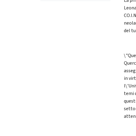
La pr
Leona
CO.I.N
neola
del t
\"Que
Querc
asseg
in vir
l\'Uni
temi 
questi
settor
atten