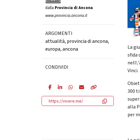
dalla
Provincia di Ancona
www.provincia.ancona.it
ARGOMENTI
attualità
,
provincia di ancona
,
La gi
europa
,
ancona
sfida
nell\
CONDIVIDI
Vinci.
Obiet
300 ti
super
https://vivere.me/
alla P
per mi