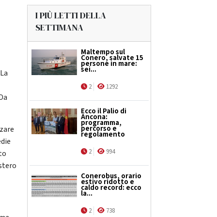
I PIÙ LETTI DELLA
SETTIMANA
Maltempo sul
Conero, salvate 15
persone in mare:
sei...
"La
2
1292
 Da
Ecco il Palio di
Ancona:
programma,
percorso e
zzare
regolamento
edie
2
994
to
estero
Conerobus, orario
estivo ridotto e
caldo record: ecco
la...
2
738