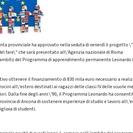
unta provinciale ha approvato nella seduta di venerdì il progetto \
 del fare\" che sarà presentato all\'Agenzia nazionale di Roma
'ambito del Programma di apprendimento permanente Leonardo
tivo ottenere il finanziamento di 830 mila euro necessario a reali
rocini all\'estero destinati ai ragazzi delle classi IV delle scuole m
iori. Dalla fine degli anni \'90, il Programma Leonardo ha consenti
rovincia di Ancona di sostenere esperienze di studio e lavoro all\'
gliaia di studenti.