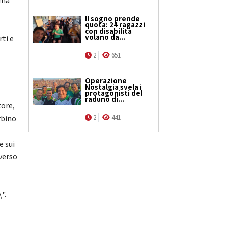
mma
Il sogno prende
quota: 24 ragazzi
con disabilità
volano da...
rti e
2
651
Operazione
Nostalgia svela i
protagonisti del
raduno di...
tore,
rbino
2
441
e sui
averso
".