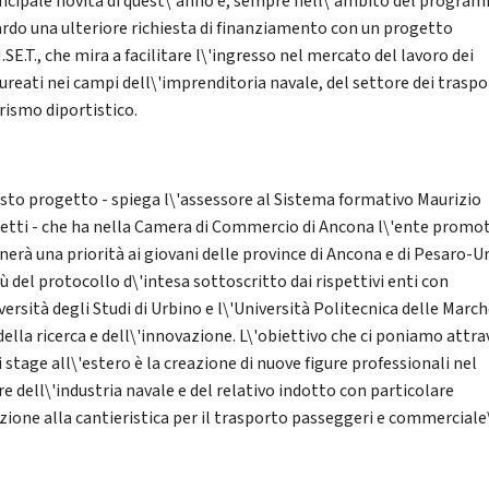
incipale novità di quest\'anno è, sempre nell\'ambito del progra
rdo una ulteriore richiesta di finanziamento con un progetto
.SE.T., che mira a facilitare l\'ingresso nel mercato del lavoro dei
ureati nei campi dell\'imprenditoria navale, del settore dei traspo
urismo diportistico.
sto progetto - spiega l\'assessore al Sistema formativo Maurizio
etti - che ha nella Camera di Commercio di Ancona l\'ente promo
nerà una priorità ai giovani delle province di Ancona e di Pesaro-U
tù del protocollo d\'intesa sottoscritto dai rispettivi enti con
versità degli Studi di Urbino e l\'Università Politecnica delle March
della ricerca e dell\'innovazione. L\'obiettivo che ci poniamo attr
 stage all\'estero è la creazione di nuove figure professionali nel
e dell\'industria navale e del relativo indotto con particolare
zione alla cantieristica per il trasporto passeggeri e commerciale\