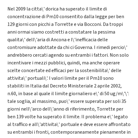
Nel 2009 la citta\' dorica ha superato il limite di
concentrazione di Pm10 consentito dalla legge per ben
129 giorni con picchi a Torrette e via Bocconi. Da troppi
anni ormai siamo costretti a constatare la pessima
qualita\' dell\'aria di Ancona e l\'inefficacia delle
contromisure adottate da chi ci Governa. I rimedi percio\'
andrebbero cercati agendo su entrambi i fattori. Non solo
incentivare i mezzi pubblici, quindi, ma anche operare
scelte concertate ed efficaci per la sostenibilita\' delle
attivita\' portuali\'. I valori limite per il Pm10 sono
stabiliti in Italia dal Decreto Ministeriale 2 aprile 2002,
n.60, in base al quale il limite giornaliero e\' di 50 ug/m\'\':
tale soglia, al massimo, puo\' essere superata per soli 35
giorni nell\'arco dell\'anno di riferimento, Torrette per
ben 139 volte ha superato il limite. Il problema e\' legato
al traffico e all\'attivita\' portuale e deve essere affrontato
su entrambi i fronti, contemporaneamente pienamente in