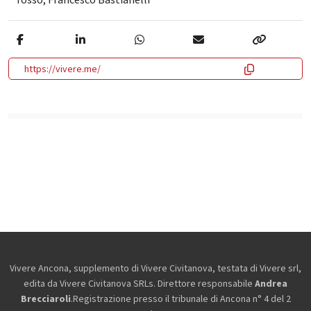
rosso
,
Francesco Bastianelli
https://vivere.me/
Vivere Ancona, supplemento di Vivere Civitanova, testata di Vivere srl,
edita da
Vivere Civitanova SRLs. Direttore responsabile
Andrea
Brecciaroli
.Registrazione presso il tribunale di Ancona n° 4 del 2