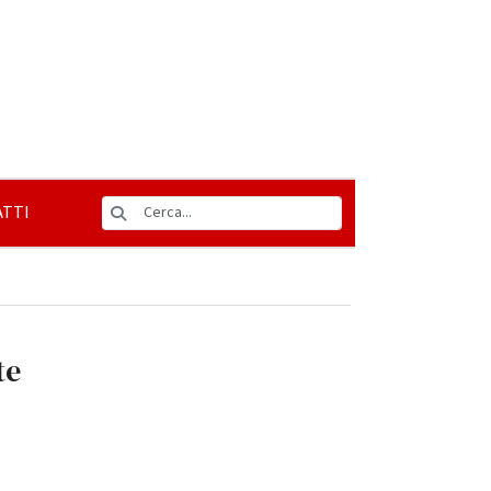
TTI
te