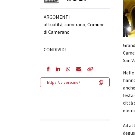
Camerano
ARGOMENTI
attualità
,
camerano
,
Comune
di Camerano
Grand
CONDIVIDI
Camer
San V
Nelle
hanno 
https://vivere.me/
anche
festa
città
eleme
Ad at
degus