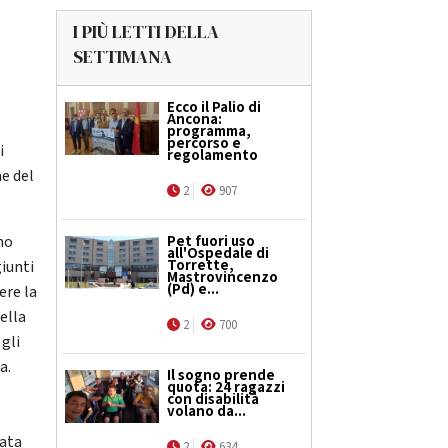
I PIÙ LETTI DELLA
SETTIMANA
Ecco il Palio di
Ancona:
programma,
percorso e
i
regolamento
e del
2
907
no
Pet fuori uso
all'Ospedale di
Torrette,
giunti
Mastrovincenzo
(Pd) e...
ere la
ella
2
700
 gli
a.
Il sogno prende
quota: 24 ragazzi
con disabilità
volano da...
nata
2
634