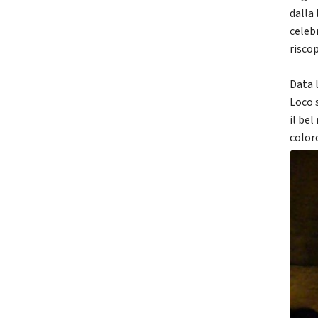
dalla 
celeb
risco
Data l
Loco 
il be
color