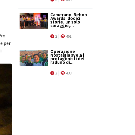
l
Camerano: Bebop
Awards: dodici
storie, un solo
coraggio,...
Pro
2
461
ne per
i
Operazione
Nostalgia svela i
protagonisti del
raduno di...
2
433