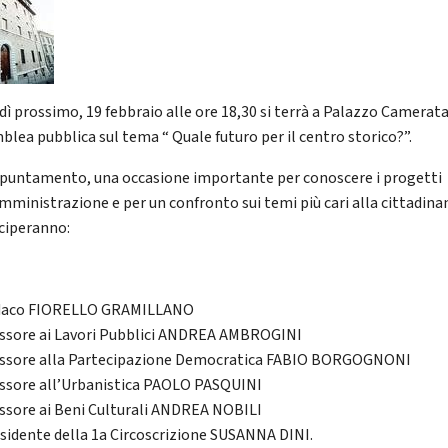
dì prossimo, 19 febbraio alle ore 18,30 si terrà a Palazzo Camerat
blea pubblica sul tema “ Quale futuro per il centro storico?”.
ppuntamento, una occasione importante per conoscere i progetti
Amministrazione e per un confronto sui temi più cari alla cittadina
ciperanno:
ndaco FIORELLO GRAMILLANO
essore ai Lavori Pubblici ANDREA AMBROGINI
essore alla Partecipazione Democratica FABIO BORGOGNONI
essore all’Urbanistica PAOLO PASQUINI
essore ai Beni Culturali ANDREA NOBILI
esidente della 1a Circoscrizione SUSANNA DINI.