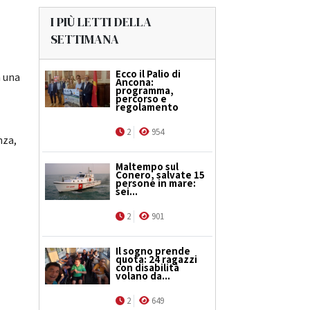
I PIÙ LETTI DELLA
SETTIMANA
Ecco il Palio di
a una
Ancona:
programma,
percorso e
regolamento
2
954
nza,
Maltempo sul
Conero, salvate 15
persone in mare:
sei...
2
901
Il sogno prende
quota: 24 ragazzi
con disabilità
volano da...
2
649