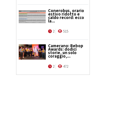
Conerobus, orario
estivo ridotto e
caldo record: ecco
la...
2
515
Camerano: Bebop
Awards: dodici
storie, un solo
coraggio,...
2
472