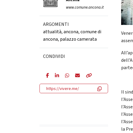
Ancona
www.comune.ancona.it
ARGOMENTI
attualità
,
ancona
,
comune di
Vener
ancona
,
palazzo camerata
assem
All’a
CONDIVIDI
dell’
parte
https://vivere.me/
Il si
l’Ass
l’Ass
l’Ass
l’Ass
la Pr