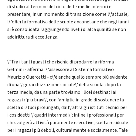
di studio al termine del ciclo delle medie inferiori e
presentare, in un momento di transizione come l\'attuale,
l\'offerta formativa delle scuole anconetane che negli anni
si è consolidata raggiungendo livelli di alta qualità se non
addirittura di eccellenza.
\"Tra i tanti guasti che rischia di produrre la riforma
Gelmini - afferma l\'assessore al Sistema formativo
Maurizio Quercetti - c\'è anche quello sempre più evidente
di una \'gerarchizzazione sociale\' della scuola: dopo la
terza media, da una parte troviamo i licei destinati ai
ragazzi \'più bravi\', con famiglie in grado di sostenere la
scelta di studi prolungati, dall\'altra gli istituti tecnici per
i cosiddetti \'quadri intermedi\'; infine i professionali per
chi svolgerà attività puramente esecutive, scelta residuale
per i ragazzi più deboli, culturalmente e socialmente. Tale