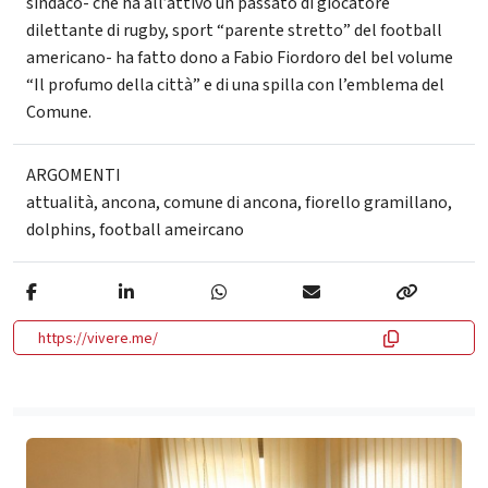
sindaco- che ha all’attivo un passato di giocatore
dilettante di rugby, sport “parente stretto” del football
americano- ha fatto dono a Fabio Fiordoro del bel volume
“Il profumo della città” e di una spilla con l’emblema del
Comune.
ARGOMENTI
attualità
,
ancona
,
comune di ancona
,
fiorello gramillano
,
dolphins
,
football ameircano
https://vivere.me/