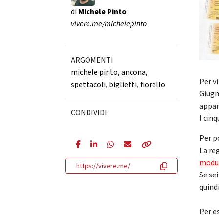
di
Michele Pinto
vivere.me/michelepinto
ARGOMENTI
michele pinto
,
ancona
,
Per v
spettacoli
,
biglietti
,
fiorello
Giugn
appar
CONDIVIDI
I cinq
Per po
La reg
modul
https://vivere.me/
Se sei
quind
Per es