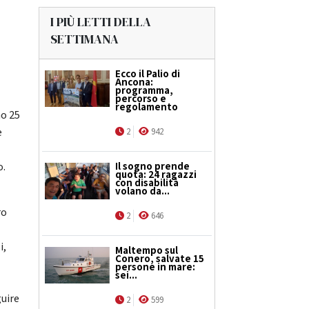
I PIÙ LETTI DELLA
SETTIMANA
Ecco il Palio di
Ancona:
programma,
percorso e
regolamento
mo 25
e
2
942
o.
Il sogno prende
quota: 24 ragazzi
con disabilità
volano da...
ro
2
646
i,
Maltempo sul
Conero, salvate 15
persone in mare:
sei...
guire
2
599