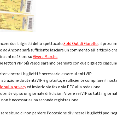
incere due bilgietti dello spettacolo
Sold Out di Fiorello
, il prossi
o ad Ancona sarà sufficiente lasciare un commento all'articolo ch
irà entro 48 ore su
Vivere Marche
.
ue lettori VIP più veloci saranno premiati con due biglietti ciascun
ter vincere i biglietti è necessario essere utenti VIP.
istrazione da utenti VIP è gratuita, è sufficiente compilare il nost
o sulla privacy
ed inviarlo via fax o via PEC alla redazione.
 utente vip su un giornale di Edizioni Vivere sei VIP su tutti i giornal
i non è necessaria una seconda registrazione.
sere sicuro di non perdere l'occasione di vincere i biglietti puoi se