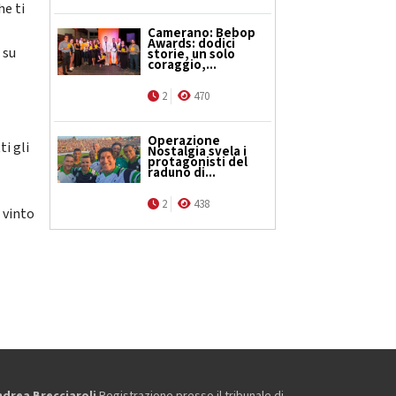
he ti
Camerano: Bebop
Awards: dodici
 su
storie, un solo
coraggio,...
2
470
Operazione
ti gli
Nostalgia svela i
protagonisti del
raduno di...
2
438
 vinto