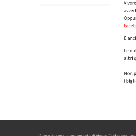
Viver
avver
Oppur
Face
È anch
Le not
altri 
Non p
i bigl