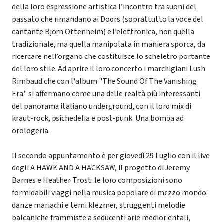
della loro espressione artistica l’incontro tra suoni del
passato che rimandano ai Doors (soprattutto la voce del
cantante Bjorn Ottenheim) e l’elettronica, non quella
tradizionale, ma quella manipolata in maniera sporca, da
ricercare nell’organo che costituisce lo scheletro portante
del loro stile. Ad aprire il loro concerto i marchigiani Lush
Rimbaud che con l'album "The Sound Of The Vanishing
Era" si affermano come una delle realtà più interessanti
del panorama italiano underground, con il loro mix di
kraut-rock, psichedelia e post-punk. Una bomba ad
orologeria.
Il secondo appuntamento è per giovedì 29 Luglio con il live
degli A HAWK AND A HACKSAW, il progetto di Jeremy
Barnes e Heather Trost: le loro composizioni sono
formidabili viaggi nella musica popolare di mezzo mondo:
danze mariachi e temi klezmer, struggenti melodie
balcaniche frammiste a seducenti arie mediorientali,