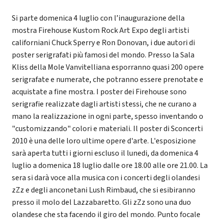
Si parte domenica 4 luglio con l’inaugurazione della
mostra Firehouse Kustom Rock Art Expo degli artisti
californiani Chuck Sperry e Ron Donovan, i due autori di
poster serigrafati più famosi del mondo. Presso la Sala
Kliss della Mole Vanvitelliana esporranno quasi 200 opere
serigrafate e numerate, che potranno essere prenotate e
acquistate a fine mostra. I poster dei Firehouse sono
serigrafie realizzate dagli artisti stessi, che ne curano a
mano la realizzazione in ogni parte, spesso inventando o
"customizzando" colori e materiali. Il poster di Sconcerti
2010 è una delle loro ultime opere d'arte. L'esposizione
sarà aperta tutti i giorni escluso il lunedi, da domenica 4
luglio a domenica 18 luglio dalle ore 18.00 alle ore 21.00. La
sera si darà voce alla musica con i concerti degli olandesi
zZz e degli anconetani Lush Rimbaud, che si esibiranno
presso il molo del Lazzabaretto. Gli zZz sono una duo
olandese che sta facendo il giro del mondo. Punto focale