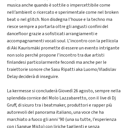
musica anche quando è sottile o impercettibile come
nell’ambient o ricercato e sperimentale come nel broken
beat o nel glitch. Non disdegna l’house e la techno ma
riesce sempre a portarla oltre gli angusti confini del
dancefloor grazie a sofisticati arrangiamenti e
accompagnamenti vocali soul. L’incontro con la pellicola
di Aki Kaurismäki promette di essere un evento intrigante
non solo perché propone l’incontro tra due artisti
finlandesi particolarmente fecondi ma anche per le
traiettorie sonore che Sasu Ripatti aka Luomo/Vladislav
Delay deciderà di inseguire.
La kermesse si concluderà Giovedì 26 agosto, sempre nella
splendida cornice del Molo Lazzabaretto, con il live di Dj
Gruff, di sicuro tra i beatmaker, produttori e rapper più
autorevoli del panorama italiano, una voce che ha
marchiato a fuoco gli anni ’90 (una su tutte, l’esperienza
con i Sangue Misto) con liriche taglienti e senza