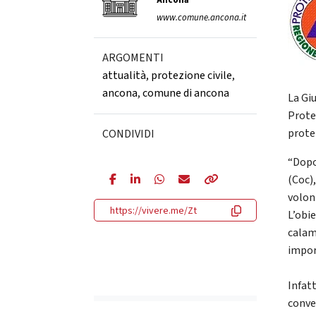
Ancona
www.comune.ancona.it
ARGOMENTI
attualità
,
protezione civile
,
ancona
,
comune di ancona
La Gi
Prote
prote
CONDIVIDI
“Dopo
(Coc)
volont
https://vivere.me/Zt
L’obie
calam
impor
Infat
conve