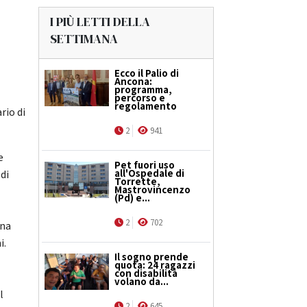
I PIÙ LETTI DELLA
SETTIMANA
Ecco il Palio di
Ancona:
programma,
percorso e
regolamento
rio di
2
941
e
Pet fuori uso
all'Ospedale di
di
Torrette,
Mastrovincenzo
(Pd) e...
2
702
una
i.
Il sogno prende
quota: 24 ragazzi
con disabilità
volano da...
l
2
645