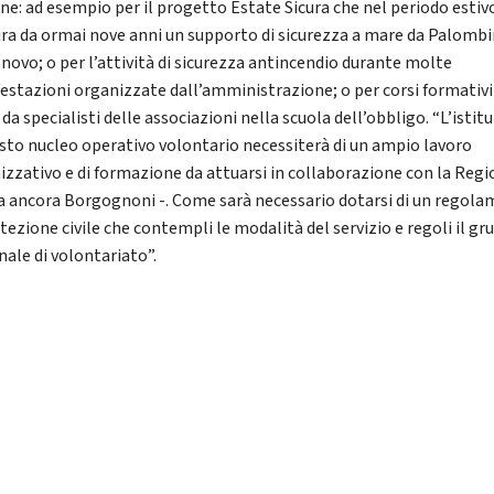
e: ad esempio per il progetto Estate Sicura che nel periodo estiv
ura da ormai nove anni un supporto di sicurezza a mare da Palombi
novo; o per l’attività di sicurezza antincendio durante molte
estazioni organizzate dall’amministrazione; o per corsi formativi
 da specialisti delle associazioni nella scuola dell’obbligo. “L’istit
esto nucleo operativo volontario necessiterà di un ampio lavoro
izzativo e di formazione da attuarsi in collaborazione con la Regi
a ancora Borgognoni -. Come sarà necessario dotarsi di un regol
tezione civile che contempli le modalità del servizio e regoli il g
ale di volontariato”.