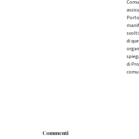
Comun
assic
Porto
manif
svolti
di qu
organ
spieg
di Pro
comun
Commenti