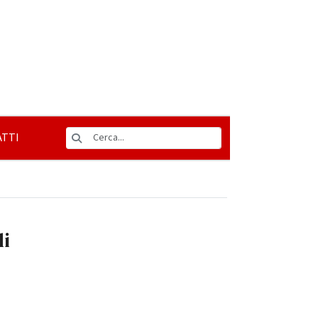
TTI
di