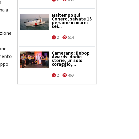
o
na a
Maltempo sul
Conero, salvate 15
persone in mare:
sei...
uzione
2
514
one –
Camerano: Bebop
amento
Awards: dodici
storie, un solo
ruppo
coraggio,...
2
469