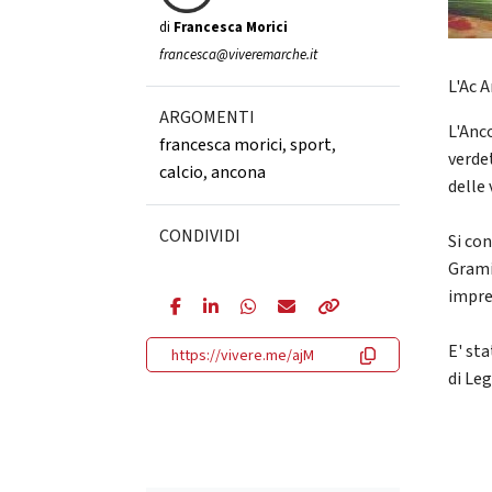
di
Francesca Morici
francesca@viveremarche.it
L'Ac A
ARGOMENTI
L'Anc
francesca morici
,
sport
,
verdet
calcio
,
ancona
delle 
CONDIVIDI
Si co
Grami
impren
E' sta
https://vivere.me/ajM
di Le