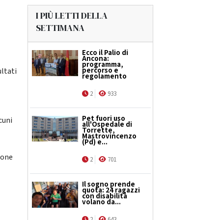
I PIÙ LETTI DELLA
SETTIMANA
Ecco il Palio di
Ancona:
programma,
percorso e
ultati
regolamento
2
933
Pet fuori uso
cuni
all'Ospedale di
Torrette,
Mastrovincenzo
(Pd) e...
sione
2
701
Il sogno prende
quota: 24 ragazzi
con disabilità
volano da...
2
643