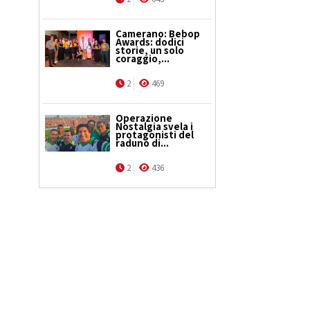
Camerano: Bebop
Awards: dodici
storie, un solo
coraggio,...
2
469
Operazione
Nostalgia svela i
protagonisti del
raduno di...
2
436