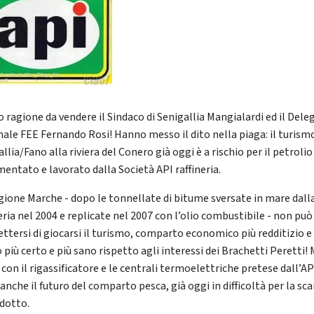
 ragione da vendere il Sindaco di Senigallia Mangialardi ed il Dele
nale FEE Fernando Rosi! Hanno messo il dito nella piaga: il turism
llia/Fano alla riviera del Conero già oggi è a rischio per il petrolio
entato e lavorato dalla Società API raffineria.
gione Marche - dopo le tonnellate di bitume sversate in mare dall
eria nel 2004 e replicate nel 2007 con l’olio combustibile - non può
ttersi di giocarsi il turismo, comparto economico più redditizio e
 più certo e più sano rispetto agli interessi dei Brachetti Peretti! 
: con il rigassificatore e le centrali termoelettriche pretese dall’AP
anche il futuro del comparto pesca, già oggi in difficoltà per la sca
odotto.