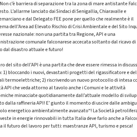
. Non c’è barriera di separazione tra la zona di mare antistante Fal
resto. L’allarme lanciato dai Sindaci di Senigallia, Chiaravalle e
marciano e dal Delegato FEE pone per quello che realmente è il
ema dell’Area ad Elevato Rischio di Crisi Ambientale e del Sito Inq
teresse nazionale: non una partita tra Regione, API e una
istrazione comunale falconarese accecata soltanto dal ricavo di
o dal disastro attuale e futuro!
uro del sito dell’API è una partita che deve essere rimessa in discus
: 1) bloccando i nuovi, devastanti progetti del rigassificatore e del
ali termoelettriche; 2) riscrivendo un nuovo protocollo di intesa c
tà API che veda attorno al tavolo anche i Comuni e le attività
miche minacciate quotidianamente dall’attuale modello di svilu
to dalla raffineria API! E’ giunto il momento di uscire dalle ambigu
polo energetico ambientalmente avanzato“! La Società petrolifer
veste in energie rinnovabili in tutta Italia deve farlo anche a Falco
a il futuro del lavoro per tutti: maestranze API, turismo e pesca!