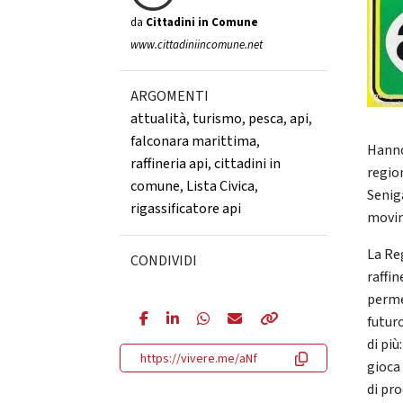
da
Cittadini in Comune
www.cittadiniincomune.net
ARGOMENTI
attualità
,
turismo
,
pesca
,
api
,
falconara marittima
,
Hanno
raffineria api
,
cittadini in
regio
comune
,
Lista Civica
,
Seniga
rigassificatore api
movim
La Re
CONDIVIDI
raffin
perme
futuro
di più
https://vivere.me/aNf
gioca 
di pr