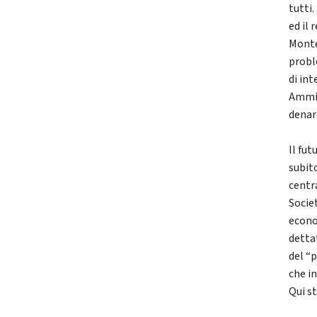
tutti
ed il 
Monte
probl
di in
Ammin
denar
Il fut
subito
centr
Socie
econo
detta
del “
che in
Qui st