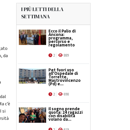
I PIÙ LETTI DELLA
SETTIMANA
Ecco il Palio di
Ancona:
programma,
percorso e
regolamento
gato
o, da
2
889
Pet fuori uso
all'Ospedale di
Torrette,
Mastrovincenzo
a
(Pd) e...
2
698
 dal
Ma c’è
Il sogno prende
I si
quota: 24 ragazzi
con disabilità
rsità
volano da...
2
619