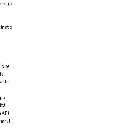
conara
uinato
sione
le
on la
ppo
ità
a API
nara!