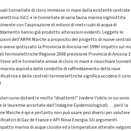
tuali tonnellate di cloro immesse in mare dalla esistente centrale
elettrica IGCC e le tonnellate di varia fauna marina inghiottita
lmente con l’aspirazione di milioni di metri cubi di acqua di
eddamento hanno già prodotto alterazioni evidenti. Leggete le
azioni dell’ARPA Marche a proposito del progetto di nuove centrali
o aveva ipotizzato la Provincia di Ancona nel 1996! impatto sul m
ali termoelettriche Regione 2008 previsione Provincia di Ancona 
tere altre tonnellate annue di cloro in mare e risucchiare tonnell
 marina aspirata dalle condotte di raffreddamento della nave
ificatrice e delle centrali termoelettriche significa uccidere il co
!
steri sono distanti e molto “disattenti” (vedere l’oblio in cui sono
e le leucemie accertate dall’Indagine Epidemiologica!) … però la
ne Marche è qui e pertanto non può usare pesi diversi per valutare 
sificatori di Gaz de France e API Nòva Energia. Gli argomenti
impatto marino di acque clorate ed a temperature alterate valgon