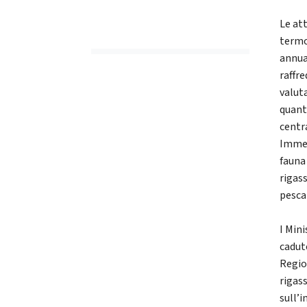
Le at
termo
annua
raffr
valut
quant
centr
Immet
fauna
rigass
pesca
I Mini
cadut
Regio
rigas
sull’