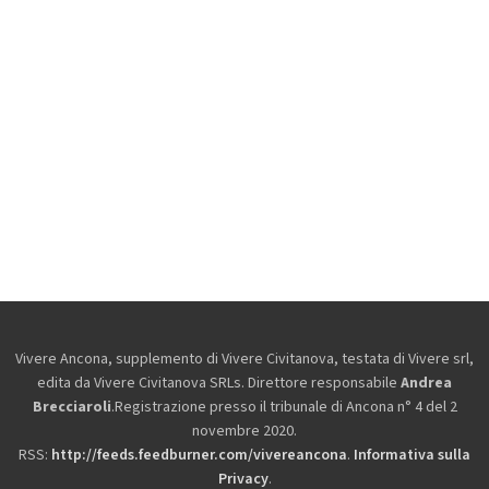
Vivere Ancona, supplemento di Vivere Civitanova, testata di Vivere srl,
edita da
Vivere Civitanova SRLs. Direttore responsabile
Andrea
Brecciaroli
.Registrazione presso il tribunale di Ancona n° 4 del 2
novembre 2020.
RSS:
http://feeds.feedburner.com/vivereancona
.
Informativa sulla
Privacy
.