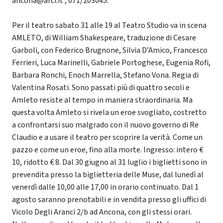
ancona@arci.it , 071/203045.
Per il teatro sabato 31 alle 19 al Teatro Studio va in scena
AMLETO, di William Shakespeare, traduzione di Cesare
Garboli, con Federico Brugnone, Silvia D’Amico, Francesco
Ferrieri, Luca Marinelli, Gabriele Portoghese, Eugenia Rofi,
Barbara Ronchi, Enoch Marrella, Stefano Vona. Regia di
Valentina Rosati. Sono passati più di quattro secoli e
Amleto resiste al tempo in maniera straordinaria. Ma
questa volta Amleto si rivela un eroe svogliato, costretto
a confrontarsi suo malgrado con il nuovo governo di Re
Claudio e a usare il teatro per scoprire la verità. Come un
pazzo e come un eroe, fino alla morte. Ingresso: intero €
10, ridotto € 8. Dal 30 giugno al 31 luglio i biglietti sono in
prevendita presso la biglietteria delle Muse, dal lunedì al
venerdì dalle 10,00 alle 17,00 in orario continuato. Dal 1
agosto saranno prenotabili e in vendita presso gli uffici di
Vicolo Degli Aranci 2/b ad Ancona, con gli stessi orari.