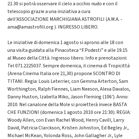
21.30 si potrà osservare il cielo a occhio nudo e con il
telescopio grazie a una iniziativa a cura
dell’ASSOCIAZIONE MARCHIGIANA ASTROFILI (A.M.A. -
ama@amastrofili.org ). INGRESSO LIBERO.
Le iniziative di domenica 1 agosto si aprono alle 18 con
una visita guidata alla Pinacoteca “F.Podesti” e alle 19.15
al Museo della Città. Ingresso libero. Info e prenotazioni:
Tel 071.2225037. Sempre domenica, il cinema di Tropicittà
(Arena Cinema Italia ore 21,30) propone SCONTRO DI
TITANI. Regia: Louis Leterrier, con Gemma Arterton, Sam
Worthington, Ralph Fiennes, Liam Neeson, Alexa Davalos,
Danny Huston, Izabella Miko, Jason Fleming (106'). Anno:
2010. Nel canalone della Mole si proietterà invece BASTA
CHE FUNZIONI (domenica 1 agosto 2010 ore 21:30). REGIA:
Woody Allen, con Evan Rachel Wood, Henry Cavill, Larry
David, Patricia Clarckson, Kristen Johnston, Ed Begley Jr.,
Michael McKean, Yolonda Ross, John Gallagher Jr., Lyle