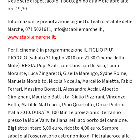
Nelle sere di spettacolo il botteghino alla Mole apre alle
ore 19,30.
Informazioni e prenotazione biglietti: Teatro Stabile delle
Marche, 071 5021611, info@stabilemarche.it ,
www.stabilemarche.it
.
Per il cinema è in programmazione IL FIGLIO PIU'
PICCOLO (sabato 31 luglio 2010 ore 21:30 Cinema della
Mole). REGIA: Pupi Avati, con Christian De Sica, Laura
Morante, Luca Zingaretti, Gisella Marengo, Sydne Rome,
Manuela Morabito, Nicola Nocella, Marcello Maietta, Fabio
Ferrari, Massimo Bonetti, Alessandra Acciai, Alberto
Gimignani, Maurizio Battista, Giulio Pizzirani, Vincenzo
Failla, Matilde Matteucci, Pino Quartullo, Omar Pedrini.
Italia 2010. DURATA: 100 Min Le proiezioni si terranno
presso la Mole Vanvitelliana nel lato porto del canalone.
Biglietto intero 5,00 euro, ridotto 4,00 euro. Sempre
sabato all’osservatorio astronomico di Pietralacroce alle