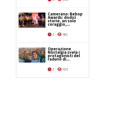
Camerano: Bebop
Awards: dodici
storie, un solo
coraggio,...
2
461
Operazione
Nostalgia svela i
protagonisti del
raduno di...
2
433