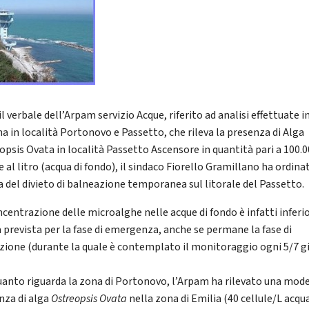
il verbale dell’Arpam servizio Acque, riferito ad analisi effettuate i
na in località Portonovo e Passetto, che rileva la presenza di Alga
opsis Ovata in località Passetto Ascensore in quantità pari a 100.
e al litro (acqua di fondo), il sindaco Fiorello Gramillano ha ordina
a del divieto di balneazione temporanea sul litorale del Passetto.
ncentrazione delle microalghe nelle acque di fondo è infatti inferi
a prevista per la fase di emergenza, anche se permane la fase di
zione (durante la quale è contemplato il monitoraggio ogni 5/7 gi
uanto riguarda la zona di Portonovo, l’Arpam ha rilevato una mod
nza di alga
Ostreopsis Ovata
nella zona di Emilia (40 cellule/L acqua