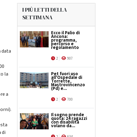
I PIÙ LETTI DELLA
SETTIMANA
Ecco il Palio di
Ancona:
programma,
percorso e
regolamento
n data
2
907
000
to la
Pet fuori uso
all'Ospedale di
Torrette,
Mastrovincenzo
(Pd) e...
ore a
2
700
orni).
Il sogno prende
quota: 24 ragazzi
con disabilità
esta
volano da...
 di
2
634