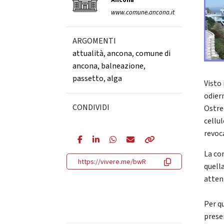
Ancona
www.comune.ancona.it
ARGOMENTI
attualità
,
ancona
,
comune di
ancona
,
balneazione
,
passetto
,
alga
Visto 
odier
CONDIVIDI
Ostre
cellul
revoc
La co
https://vivere.me/bwR
quell
atten
Per q
prese