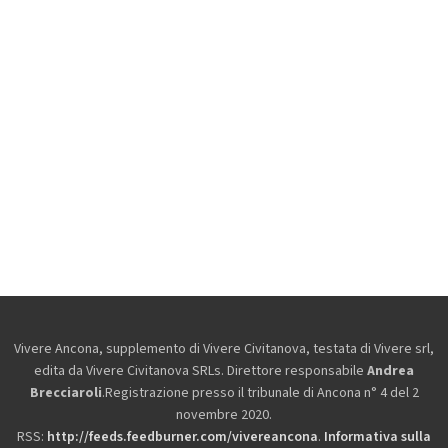
Vivere Ancona, supplemento di Vivere Civitanova, testata di Vivere srl,
edita da
Vivere Civitanova SRLs. Direttore responsabile
Andrea
Brecciaroli
.Registrazione presso il tribunale di Ancona n° 4 del 2
novembre 2020.
RSS:
http://feeds.feedburner.com/vivereancona
.
Informativa sulla