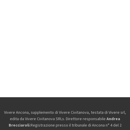
Vivere Ancona, supplemento di Vivere Civitanova, testata di Vivere srl,
edita da
Vivere Civitanova SRLs. Direttore responsabile
Andrea
Brecciaroli
.Registrazione presso il tribunale di Ancona n° 4 del 2