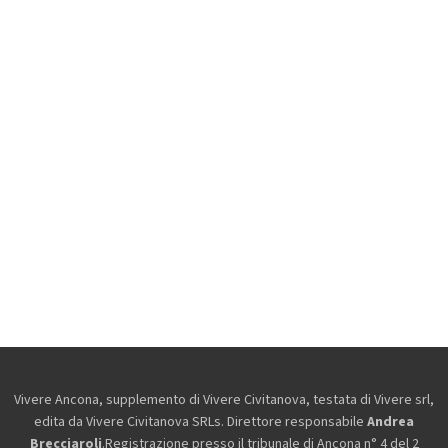
Vivere Ancona, supplemento di Vivere Civitanova, testata di Vivere srl,
edita da
Vivere Civitanova SRLs. Direttore responsabile
Andrea
Brecciaroli
.Registrazione presso il tribunale di Ancona n° 4 del 2