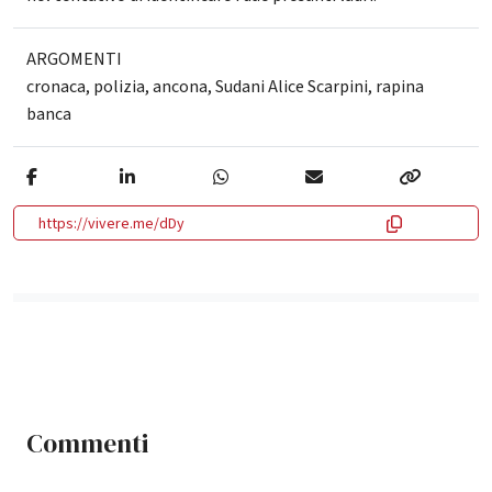
ARGOMENTI
cronaca
,
polizia
,
ancona
,
Sudani Alice Scarpini
,
rapina
banca
https://vivere.me/dDy
Commenti