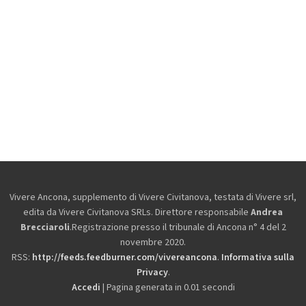
Vivere Ancona, supplemento di Vivere Civitanova, testata di Vivere srl,
edita da
Vivere Civitanova SRLs. Direttore responsabile
Andrea
Brecciaroli
.Registrazione presso il tribunale di Ancona n° 4 del 2
novembre 2020.
RSS:
http://feeds.feedburner.com/vivereancona
.
Informativa sulla
Privacy
.
Accedi
| Pagina generata in 0.01 secondi