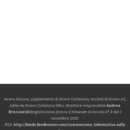
Vivere Ancona, supplemento di Vivere Civitanova, testata di Vivere srl,
edita da
Vivere Civitanova SRLs. Direttore responsabile
Andrea
Brecciaroli
.Registrazione presso il tribunale di Ancona n° 4 del 2
novembre 2020.
RSS:
http://feeds.feedburner.com/vivereancona
.
Informativa sulla