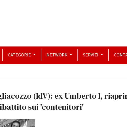
CATEGORIE
NETWORK
SERVIZI
CONTA
liacozzo (IdV): ex Umberto I, riapri
dibattito sui 'contenitori'