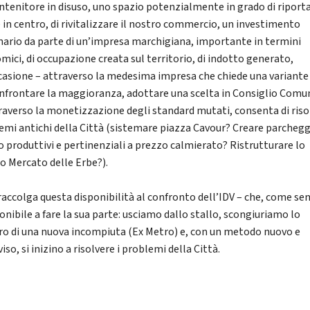
ntenitore in disuso, uno spazio potenzialmente in grado di riport
 in centro, di rivitalizzare il nostro commercio, un investimento
nario da parte di un’impresa marchigiana, importante in termini
mici, di occupazione creata sul territorio, di indotto generato,
casione – attraverso la medesima impresa che chiede una variante
onfrontare la maggioranza, adottare una scelta in Consiglio Comu
traverso la monetizzazione degli standard mutati, consenta di riso
emi antichi della Città (sistemare piazza Cavour? Creare parchegg
o produttivi e pertinenziali a prezzo calmierato? Ristrutturare lo
co Mercato delle Erbe?).
 raccolga questa disponibilità al confronto dell’IDV – che, come se
onibile a fare la sua parte: usciamo dallo stallo, scongiuriamo lo
ro di una nuova incompiuta (Ex Metro) e, con un metodo nuovo e
iso, si inizino a risolvere i problemi della Città.