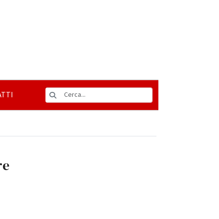
TTI
re