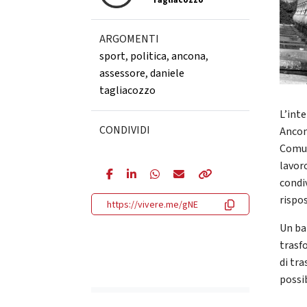
Tagliacozzo
ARGOMENTI
sport
,
politica
,
ancona
,
assessore
,
daniele
tagliacozzo
L’int
CONDIVIDI
Ancon
Comun
lavoro
condi
rispo
https://vivere.me/gNE
Un ba
trasf
di tra
possib