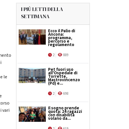
I PIÙ LETTI DELLA
SETTIMANA
Ecco il Palio di
Ancona:
programma,
percorso e
regolamento
amento
2
889
i
Pet fuori uso
all'Ospedale di
Torrette,
e le
Mastrovincenzo
(Pd) e...
2
698
e
corso
Il sogno prende
i vari
quota: 24 ragazzi
con disabilità
volano da...
2
619