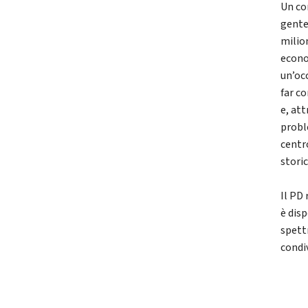
Un co
gente
milio
econo
un’oc
far c
e, at
probl
centr
stori
Il PD
è disp
spett
condiv