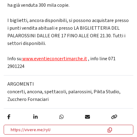
ha già venduta 300 mila copie.
I biglietti, ancora disponibili, si possono acquistare presso
i punti vendita abituali e presso LA BIGLIETTERIA DEL
PALAROSSINI DALLE ORE 17 FINO ALLE ORE 21.30. Tutti i
settori disponibili.
Info su
www.eventieconcertimarche.it
, info line 071
2901224
ARGOMENTI
concerti
,
ancona
,
spettacoli
,
palarossini
,
Pikta Studio
,
Zucchero Fornaciari
https://vivere.me/ryU