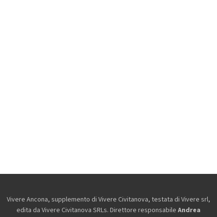
Vivere Ancona, supplemento di Vivere Civitanova, testata di Vivere srl,
edita da
Vivere Civitanova SRLs. Direttore responsabile
Andrea