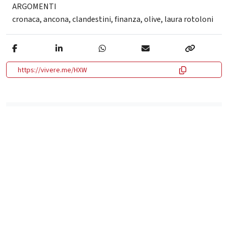
ARGOMENTI
cronaca
,
ancona
,
clandestini
,
finanza
,
olive
,
laura rotoloni
https://vivere.me/HXW