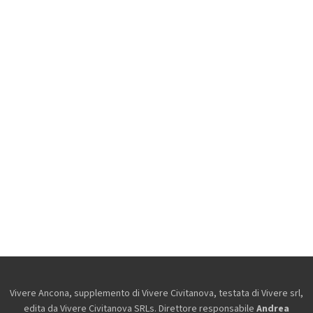
Vivere Ancona, supplemento di Vivere Civitanova, testata di Vivere srl,
edita da
Vivere Civitanova SRLs. Direttore responsabile
Andrea