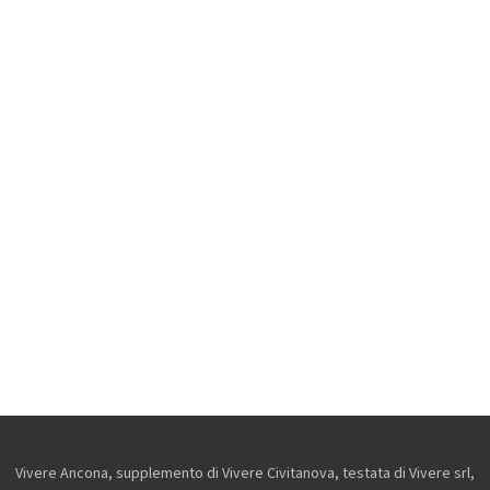
Vivere Ancona, supplemento di Vivere Civitanova, testata di Vivere srl,