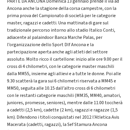
PARTE DA ANCONA Domenica 13 gennaio prende il via ad
Ancona anche la stagione della corsa campestre, con la
prima prova del Campionato di società per le categorie
master, ragazzi e cadetti. Una mattinata di gare sul
tradizionale percorso intorno allo stadio Italico Conti,
adiacente al palaindoor Banca Marche Palas, per
l’organizzazione dello Sport Dlf Ancona e la
partecipazione aperta anche agli atleti del settore
assoluto. Molto ricco il cartellone: inizio alle ore 9.00 per il
cross di 4 chilometri, con le categorie master maschili
dalla MM55, insieme agli allievi e a tutte le donne. Poi alle
9.30 scatterà la gara sui 6 chilometri riservata a MM45 e
MM50, seguita alle 10.15 dall’altro cross di 6 chilometri
con le restanti categorie maschili (MM35, MM40, amatori,
juniores, promesse, seniores), mentre dalle 11.00 toccherà
a cadetti (2,5 km), cadette (2 km), ragazzi e ragazze (1,5
km). Difendono i titoli conquistati nel 2012 l’Atletica Avis
Macerata (cadetti, ragazzi), la Sef Stamura Ancona