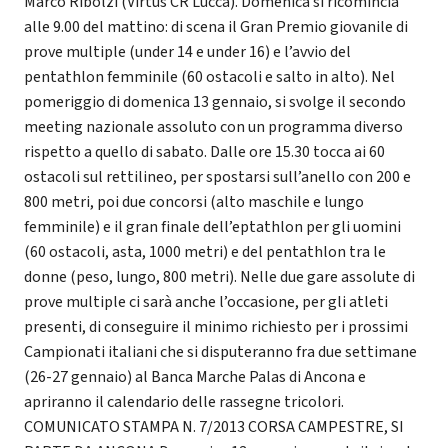
Marco Ribolzi (Virtus CR Lucca). Domenica si ricomincia
alle 9.00 del mattino: di scena il Gran Premio giovanile di
prove multiple (under 14 e under 16) e l’avvio del
pentathlon femminile (60 ostacoli e salto in alto). Nel
pomeriggio di domenica 13 gennaio, si svolge il secondo
meeting nazionale assoluto con un programma diverso
rispetto a quello di sabato. Dalle ore 15.30 tocca ai 60
ostacoli sul rettilineo, per spostarsi sull’anello con 200 e
800 metri, poi due concorsi (alto maschile e lungo
femminile) e il gran finale dell’eptathlon per gli uomini
(60 ostacoli, asta, 1000 metri) e del pentathlon tra le
donne (peso, lungo, 800 metri). Nelle due gare assolute di
prove multiple ci sarà anche l’occasione, per gli atleti
presenti, di conseguire il minimo richiesto per i prossimi
Campionati italiani che si disputeranno fra due settimane
(26-27 gennaio) al Banca Marche Palas di Ancona e
apriranno il calendario delle rassegne tricolori.
COMUNICATO STAMPA N. 7/2013 CORSA CAMPESTRE, SI