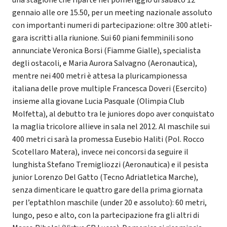
una stagione che riparte nel pomeriggio di sabato 12
gennaio alle ore 15.50, per un meeting nazionale assoluto
con importanti numeri di partecipazione: oltre 300 atleti-
gara iscritti alla riunione. Sui 60 piani femminili sono
annunciate Veronica Borsi (Fiamme Gialle), specialista
degli ostacoli, e Maria Aurora Salvagno (Aeronautica),
mentre nei 400 metri è attesa la pluricampionessa
italiana delle prove multiple Francesca Doveri (Esercito)
insieme alla giovane Lucia Pasquale (Olimpia Club
Molfetta), al debutto tra le juniores dopo aver conquistato
la maglia tricolore allieve in sala nel 2012. Al maschile sui
400 metri ci sarà la promessa Eusebio Haliti (Pol. Rocco
Scotellaro Matera), invece nei concorsi da seguire il
lunghista Stefano Tremigliozzi (Aeronautica) e il pesista
junior Lorenzo Del Gatto (Tecno Adriatletica Marche),
senza dimenticare le quattro gare della prima giornata
per l’eptathlon maschile (under 20 e assoluto): 60 metri,
lungo, peso e alto, con la partecipazione fra gli altri di