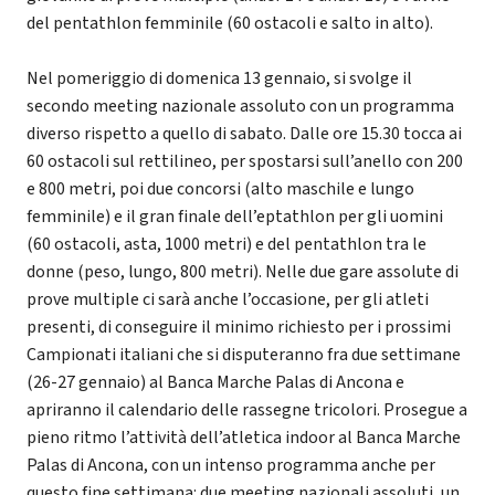
del pentathlon femminile (60 ostacoli e salto in alto).
Nel pomeriggio di domenica 13 gennaio, si svolge il
secondo meeting nazionale assoluto con un programma
diverso rispetto a quello di sabato. Dalle ore 15.30 tocca ai
60 ostacoli sul rettilineo, per spostarsi sull’anello con 200
e 800 metri, poi due concorsi (alto maschile e lungo
femminile) e il gran finale dell’eptathlon per gli uomini
(60 ostacoli, asta, 1000 metri) e del pentathlon tra le
donne (peso, lungo, 800 metri). Nelle due gare assolute di
prove multiple ci sarà anche l’occasione, per gli atleti
presenti, di conseguire il minimo richiesto per i prossimi
Campionati italiani che si disputeranno fra due settimane
(26-27 gennaio) al Banca Marche Palas di Ancona e
apriranno il calendario delle rassegne tricolori. Prosegue a
pieno ritmo l’attività dell’atletica indoor al Banca Marche
Palas di Ancona, con un intenso programma anche per
questo fine settimana: due meeting nazionali assoluti, un