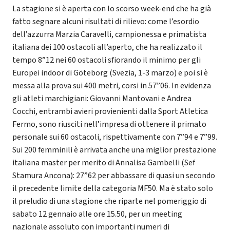
La stagione si è aperta con lo scorso week-end che ha già
fatto segnare alcuni risultati di rilievo: come l’esordio
dell’azzurra Marzia Caravelli, campionessa e primatista
italiana dei 100 ostacoli all’aperto, che ha realizzato il
tempo 8”12 nei 60 ostacoli sfiorando il minimo per gli
Europei indoor di Göteborg (Svezia, 1-3 marzo) e poi si è
messa alla prova sui 400 metri, corsi in 57”06. In evidenza
gli atleti marchigiani: Giovanni Mantovani e Andrea
Cocchi, entrambi avieri provienienti dalla Sport Atletica
Fermo, sono riusciti nell’impresa di ottenere il primato
personale sui 60 ostacoli, rispettivamente con 7”94 e 7”99.
Sui 200 femminili è arrivata anche una miglior prestazione
italiana master per merito di Annalisa Gambelli (Sef
Stamura Ancona): 27”62 per abbassare di quasi un secondo
il precedente limite della categoria MF50. Ma è stato solo
il preludio di una stagione che riparte nel pomeriggio di
sabato 12 gennaio alle ore 15.50, per un meeting
nazionale assoluto con importanti numeri di