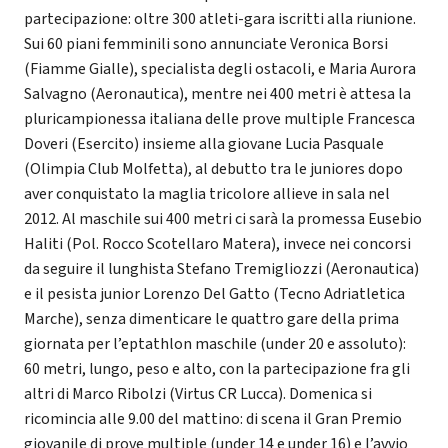
partecipazione: oltre 300 atleti-gara iscritti alla riunione.
Sui 60 piani femminili sono annunciate Veronica Borsi
(Fiamme Gialle), specialista degli ostacoli, e Maria Aurora
Salvagno (Aeronautica), mentre nei 400 metri è attesa la
pluricampionessa italiana delle prove multiple Francesca
Doveri (Esercito) insieme alla giovane Lucia Pasquale
(Olimpia Club Molfetta), al debutto tra le juniores dopo
aver conquistato la maglia tricolore allieve in sala nel
2012. Al maschile sui 400 metri ci sarà la promessa Eusebio
Haliti (Pol. Rocco Scotellaro Matera), invece nei concorsi
da seguire il lunghista Stefano Tremigliozzi (Aeronautica)
e il pesista junior Lorenzo Del Gatto (Tecno Adriatletica
Marche), senza dimenticare le quattro gare della prima
giornata per l’eptathlon maschile (under 20 e assoluto):
60 metri, lungo, peso e alto, con la partecipazione fra gli
altri di Marco Ribolzi (Virtus CR Lucca). Domenica si
ricomincia alle 9.00 del mattino: di scena il Gran Premio
giovanile di prove multiple (under 14 e under 16) e l’avvio