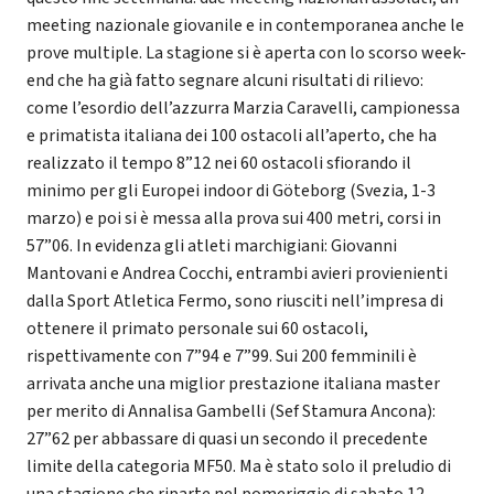
meeting nazionale giovanile e in contemporanea anche le
prove multiple. La stagione si è aperta con lo scorso week-
end che ha già fatto segnare alcuni risultati di rilievo:
come l’esordio dell’azzurra Marzia Caravelli, campionessa
e primatista italiana dei 100 ostacoli all’aperto, che ha
realizzato il tempo 8”12 nei 60 ostacoli sfiorando il
minimo per gli Europei indoor di Göteborg (Svezia, 1-3
marzo) e poi si è messa alla prova sui 400 metri, corsi in
57”06. In evidenza gli atleti marchigiani: Giovanni
Mantovani e Andrea Cocchi, entrambi avieri provienienti
dalla Sport Atletica Fermo, sono riusciti nell’impresa di
ottenere il primato personale sui 60 ostacoli,
rispettivamente con 7”94 e 7”99. Sui 200 femminili è
arrivata anche una miglior prestazione italiana master
per merito di Annalisa Gambelli (Sef Stamura Ancona):
27”62 per abbassare di quasi un secondo il precedente
limite della categoria MF50. Ma è stato solo il preludio di