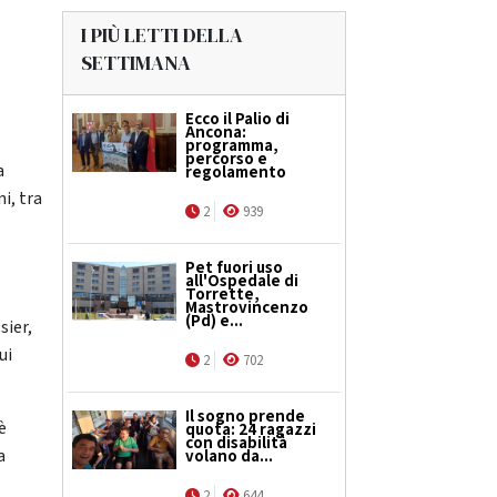
I PIÙ LETTI DELLA
SETTIMANA
Ecco il Palio di
Ancona:
programma,
percorso e
a
regolamento
i, tra
2
939
Pet fuori uso
all'Ospedale di
Torrette,
Mastrovincenzo
(Pd) e...
sier,
ui
2
702
Il sogno prende
è
quota: 24 ragazzi
con disabilità
a
volano da...
2
644