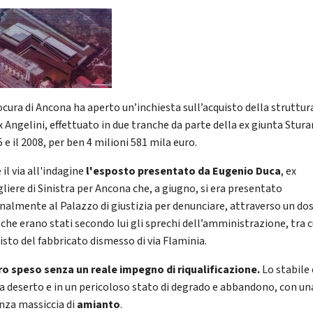
ocura di Ancona ha aperto un’inchiesta sull’acquisto della struttur
x Angelini, effettuato in due tranche da parte della ex giunta Sturan
5 e il 2008, per ben 4 milioni 581 mila euro.
 il via all'indagine
l'esposto presentato da Eugenio Duca
, ex
gliere di Sinistra per Ancona che, a giugno, si era presentato
nalmente al Palazzo di giustizia per denunciare, attraverso un dos
 che erano stati secondo lui gli sprechi dell’amministrazione, tra c
isto del fabbricato dismesso di via Flaminia.
o speso senza un reale impegno di riqualificazione.
Lo stabile 
a deserto e in un pericoloso stato di degrado e abbandono, con un
nza massiccia di
amianto
.