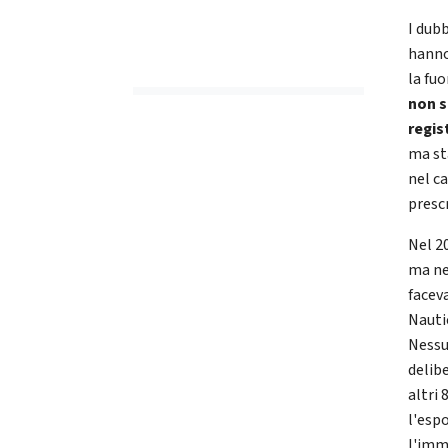
I dubb
hanno
la fuo
non s
regis
ma st
nel ca
presc
Nel 2
ma nel
faceva
Nautic
Nessu
delibe
altri
l'espo
l'imm