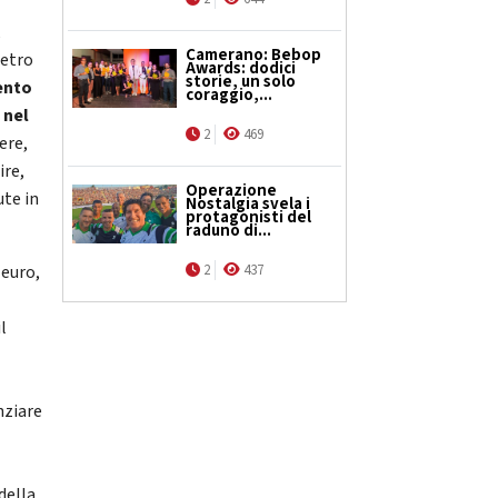
,
Camerano: Bebop
ietro
Awards: dodici
storie, un solo
ento
coraggio,...
 nel
2
469
ere,
ire,
Operazione
ute in
Nostalgia svela i
protagonisti del
raduno di...
 euro,
2
437
l
nziare
della