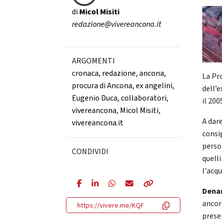
di
Micol Misiti
redazione@vivereancona.it
ARGOMENTI
cronaca
,
redazione
,
ancona
,
La Pr
procura di Ancona
,
ex angelini
,
dell’e
Eugenio Duca
,
collaboratori
,
il 200
vivereancona
,
Micol Misiti
,
A dare
vivereancona.it
consi
perso
CONDIVIDI
quelli
l'acqu
Denar
ancor
https://vivere.me/KQF
prese