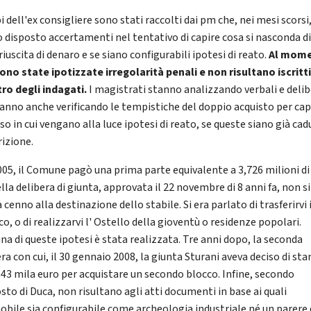
i dell'ex consigliere sono stati raccolti dai pm che, nei mesi scorsi
 disposto accertamenti nel tentativo di capire cosa si nasconda d
riuscita di denaro e se siano configurabili ipotesi di reato.
Al mom
ono state ipotizzate irregolarità penali e non risultano iscritti
tro degli indagati.
I magistrati stanno analizzando verbali e delib
anno anche verificando le tempistiche del doppio acquisto per cap
so in cui vengano alla luce ipotesi di reato, se queste siano già cad
rizione.
005, il Comune pagò una prima parte equivalente a 3,726 milioni di
la delibera di giunta, approvata il 22 novembre di 8 anni fa, non si
 cenno alla destinazione dello stabile. Si era parlato di trasferirvi i
o, o di realizzarvi l' Ostello della gioventù o residenze popolari.
na di queste ipotesi è stata realizzata. Tre anni dopo, la seconda
ra con cui, il 30 gennaio 2008, la giunta Sturani aveva deciso di sta
 843 mila euro per acquistare un secondo blocco. Infine, secondo
sto di Duca, non risultano agli atti documenti in base ai quali
obile sia configurabile come archeologia industriale né un parere 