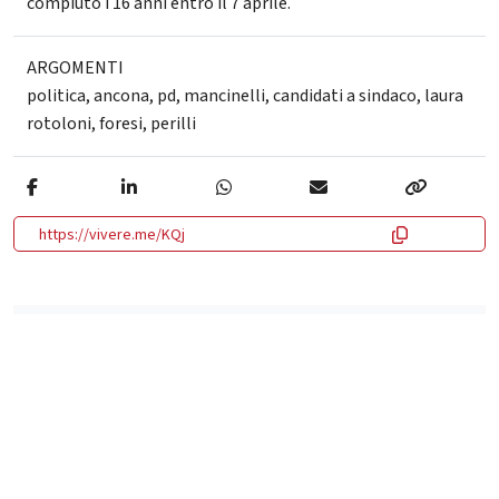
compiuto i 16 anni entro il 7 aprile.
ARGOMENTI
politica
,
ancona
,
pd
,
mancinelli
,
candidati a sindaco
,
laura
rotoloni
,
foresi
,
perilli
https://vivere.me/KQj