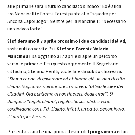
alle primarie sarà il futuro candidato sindaco." Ed é sfida
tra Mancinelli e Foresi. Foresi punta alla "squadra per
Ancona Capoluogo". Mentre per la Mancinelli: "Necessario
un sindaco forte".
Si
sfideranno il 7 aprile prossimo i due candidati del Pd
,
sostenuti da Verdi e Psi,
Stefano Foresi
e
Valeria
Mancinelli
. Da oggi fino al 7 aprile si apre un percorso
verso le primarie. E su questo argomento Il Segretario
cittadino, Stefano Perilli, vuole fare da subito chiarezza.
"
Siamo capaci di governare ed abbiamo già un idea di città
chiara. Vogliamo interpretare in maniera fattiva le idee dei
cittadini. Ora puntiamo al non ripetersi degli errori". Si
dunque a "regole chiare", regole che socialisti e verdi
condividono con il Pd. Siglato, infatti, un patto, denominato,
il "patto per Ancona
".
Presentata anche una prima stesura del
programma
ed un