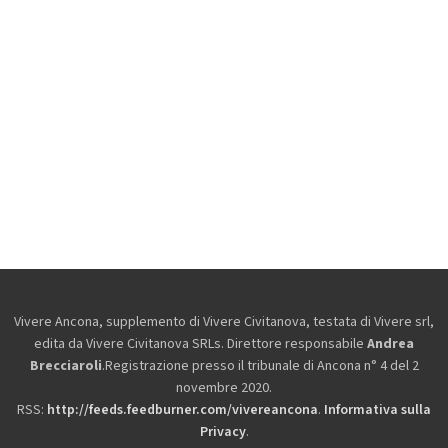
Vivere Ancona, supplemento di Vivere Civitanova, testata di Vivere srl,
edita da
Vivere Civitanova SRLs. Direttore responsabile
Andrea
Brecciaroli
.Registrazione presso il tribunale di Ancona n° 4 del 2
novembre 2020.
RSS:
http://feeds.feedburner.com/vivereancona
.
Informativa sulla
Privacy
.