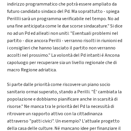
indirizzo programmatico che potrà essere ampliato da
futuro candidato sindaco del Pd. Ma soprattutto - spiega
Perillli sarà un programma verificabile nel tempo. No ad
una fine anticipata come le due scorse sindacature." Si dice
no ad un Pd ed alleati non uniti: "Eventuali problemi nel
partito - dice ancora Perilli - verranno risolti in riunioni ed
i consiglieri che hanno lasciato il partito non verranno
accolti nel prossimo." La volontà del Pd intanti é Ancona
capoluogo per recuperare sia un livello regionale che di
macro Regione adriatica.
Si parte dalle priorità come riscovere un piano socio
sanitario ormai superato, stando a Perilli. "È' cambiata la
popolazione e dobbiamo pianificare anche in scarsità di
risorse." Ne manca tra le priorità del Pd la necessità di
ritrovare un rapporto attivo con la cittadinanza
attraverso "patti civici". Un esempio? L'attuale progetto
della casa delle culture. Né mancano idee per finanziare il