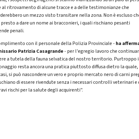
e al ritrovamento di alcune tracce e a delle testimonianze che
rderebbero un mezzo visto transitare nella zona. Non è escluso che
 presto a dare un nome ai bracconieri, i quali rischiano pesanti
de penali.
omplimento con il personale della Polizia Provinciale -
ha afferma
ssario Patrizia Casagrande
- per l'egregio lavoro che continua
re a tutela della fauna selvatica del nostro territorio. Purtroppo i
onaggio resta ancora una pratica piuttosto diffusa dietro la quale, 
 casi, si può nascondere un vero e proprio mercato nero di carni pre
schiano di essere rivendute senza i necessari controlli veterinari e 
avi rischi per la salute degli acquirenti".