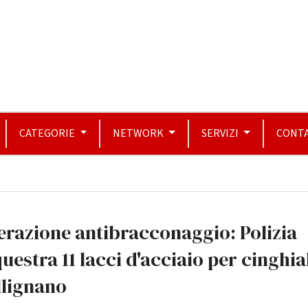
CATEGORIE
NETWORK
SERVIZI
CONTA
razione antibracconaggio: Polizia
uestra 11 lacci d'acciaio per cinghial
llignano