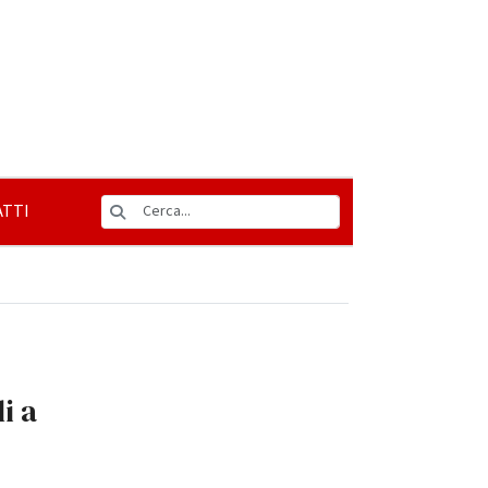
TTI
i a