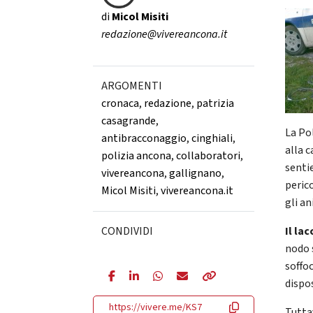
di
Micol Misiti
redazione@vivereancona.it
ARGOMENTI
cronaca
,
redazione
,
patrizia
casagrande
,
La Pol
antibracconaggio
,
cinghiali
,
alla c
polizia ancona
,
collaboratori
,
sentie
vivereancona
,
gallignano
,
perico
Micol Misiti
,
vivereancona.it
gli a
CONDIVIDI
Il la
nodo 
soffo
dispo
https://vivere.me/KS7
Tuttav