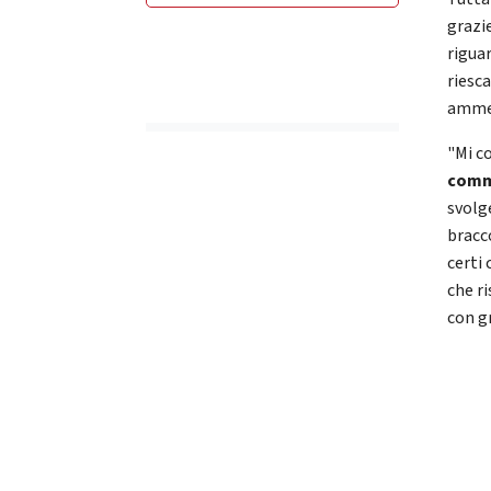
grazi
rigua
riesca
ammen
"Mi c
commi
svolge
bracc
certi
che ri
con gr