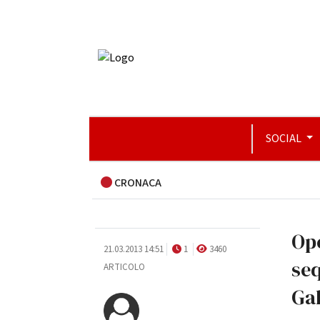
SOCIAL
CRONACA
Ope
21.03.2013 14:51
1
3460
seq
ARTICOLO
Ga