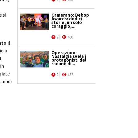
 si
Camerano: Bebop
Awards: dodici
storie, un solo
coraggio,...
2
460
to il
no a
Operazione
Nostalgia svela i
l
protagonisti del
raduno di...
in
giate
2
432
quindi