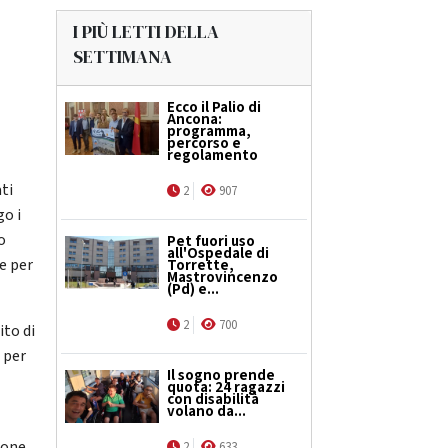
I PIÙ LETTI DELLA
SETTIMANA
Ecco il Palio di
Ancona:
programma,
percorso e
regolamento
ati
2
907
go i
o
Pet fuori uso
all'Ospedale di
he per
Torrette,
Mastrovincenzo
(Pd) e...
2
700
ito di
 per
Il sogno prende
quota: 24 ragazzi
con disabilità
volano da...
sone,
2
633