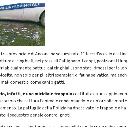
izia provinciale di Ancona ha sequestrato 11 lacci d'acciaio destin
attura di cinghiali, nei pressi di Gallignano. I cappi, posizionati lun
ri abitualmente battuti dai cinghiali, sono stati rimossi per la lor
losità, non solo per gli altri esemplari di fauna selvatica, ma anc
nimali domestici come cani o gatti.
ccio, infatti, è una micidiale trappola
costituita da un cappio mun
scorsoio che cattura l'animale condannandolo a un'orribile morte
camento. La pattuglia della Polizia ha disattivato le trappole e ha
sto il sequestro penale contro ignoti.
ia, i sospetti degli agenti si stanno indirizzando su un paio di per