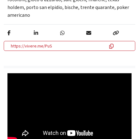
holdem
,
porto san elpidio
,
bische
,
trente quarante
,
poker
americano
https://vivere.me/PuS