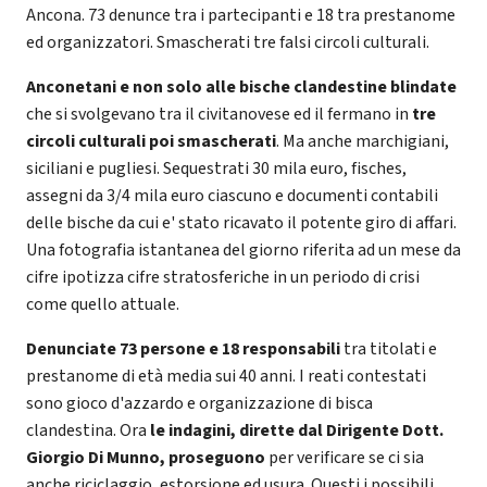
Ancona. 73 denunce tra i partecipanti e 18 tra prestanome
ed organizzatori. Smascherati tre falsi circoli culturali.
Anconetani e non solo alle bische clandestine blindate
che si svolgevano tra il civitanovese ed il fermano in
tre
circoli culturali poi smascherati
. Ma anche marchigiani,
siciliani e pugliesi. Sequestrati 30 mila euro, fisches,
assegni da 3/4 mila euro ciascuno e documenti contabili
delle bische da cui e' stato ricavato il potente giro di affari.
Una fotografia istantanea del giorno riferita ad un mese da
cifre ipotizza cifre stratosferiche in un periodo di crisi
come quello attuale.
Denunciate 73 persone e 18 responsabili
tra titolati e
prestanome di età media sui 40 anni. I reati contestati
sono gioco d'azzardo e organizzazione di bisca
clandestina. Ora
le indagini, dirette dal Dirigente Dott.
Giorgio Di Munno, proseguono
per verificare se ci sia
anche riciclaggio, estorsione ed usura. Questi i possibili