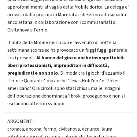
approfondimenti al vaglio della Mobile dorica. La delega e'
arrivata dalla procura di Macerata e di Fermo alla squadra
anconetana in collaborazione con i commissariati di
Civitanova e Fermo.
Il blitz della Mobile nei circoli e' avvenuto di notte la
settimana scorsa ed ha provocato un fuggi fuggi generale
tra i presenti.
Al banco del gioco anche insospettabili:
liberi professionisti, imprenditori in difficoltà,
pregiudicati e non solo.
Di moda tra i giochi d'azzardo il
'Trente Quarante', ma anche 'Texas Hold'em' e 'Poker
americano'. Ora circoli sono stati chiusi, ma le indagini
dell'operazione denominata 'Ibrok' proseguono e non si
escludono ulteriori sviluppi.
ARGOMENTI
cronaca
,
ancona
,
fermo
,
civitanova
,
denunce
,
laura
rotoloni
,
gioco d'azzardo
,
sale giochi
,
!marche
,
texas