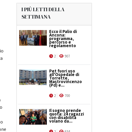
I PIÙ LETTI DELLA
SETTIMANA
Ecco il Palio di
Ancona:
programma,
percorso e
regolamento
io
2
907
ra
Pet fuori uso
all'Ospedale di
Torrette,
Mastrovincenzo
(Pd) e...
2
700
à
lo
Il sogno prende
quota: 24 ragazzi
con disabilità
volano da...
to
ione
2
634