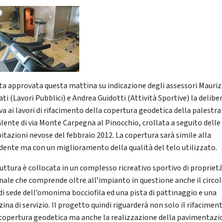
ata approvata questa mattina su indicazione degli assessori Mauriz
ti (Lavori Pubblici) e Andrea Guidotti (Attività Sportive) la delibe
va ai lavori di rifacimento della copertura geodetica della palestra
alente di via Monte Carpegna al Pinocchio, crollata a seguito delle
pitazioni nevose del febbraio 2012. La copertura sarà simile alla
dente ma con un miglioramento della qualità del telo utilizzato.
ruttura è collocata in un complesso ricreativo sportivo di propriet
ale che comprende oltre all’impianto in questione anche il circo
di sede dell’omonima bocciofila ed una pista di pattinaggio e una
ina di servizio. Il progetto quindi riguarderà non solo il rifacimen
 copertura geodetica ma anche la realizzazione della pavimentaz