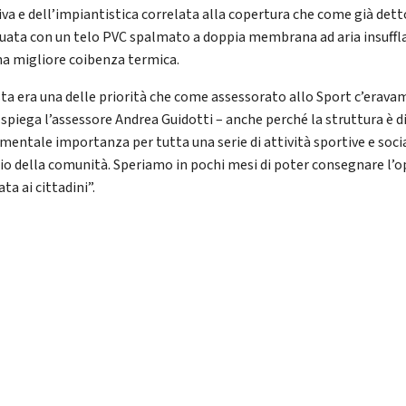
iva e dell’impiantistica correlata alla copertura che come già dett
tuata con un telo PVC spalmato a doppia membrana ad aria insuffl
na migliore coibenza termica.
ta era una delle priorità che come assessorato allo Sport c’erava
 spiega l’assessore Andrea Guidotti – anche perché la struttura è d
mentale importanza per tutta una serie di attività sportive e socia
zio della comunità. Speriamo in pochi mesi di poter consegnare l’o
ta ai cittadini”.