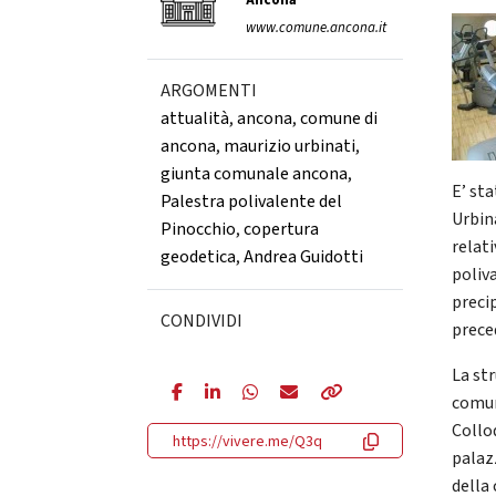
Ancona
www.comune.ancona.it
ARGOMENTI
attualità
,
ancona
,
comune di
ancona
,
maurizio urbinati
,
giunta comunale ancona
,
E’ st
Palestra polivalente del
Urbina
Pinocchio
,
copertura
relati
geodetica
,
Andrea Guidotti
poliv
preci
CONDIVIDI
prece
La st
comun
Collo
https://vivere.me/Q3q
palazz
della