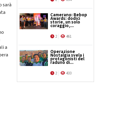
o sarà
ata
Camerano: Bebop
Awards: dodici
storie, un solo
coraggio,...
mo
2
461
i
li a
Operazione
pera
Nostalgia svela i
protagonisti del
raduno di...
2
433