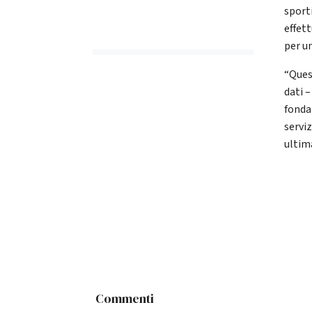
sport
effet
per u
“Ques
dati –
fonda
servi
ultima
Commenti