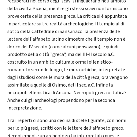
recuperati nel corso degli scavi si inquadrano nell’ambito
della civiltà Picena, mentre gli stessi scavi non forniscono
prove certe della presenza greca. La critica si è appuntata
in particolare su tre realtà archeologiche. Il tempio al di
sotto della Cattedrale di San Ciriaco: la presenza delle
lettere dell'alfabeto latino dimostra che il tempio non è
dorico del IV secolo (come alcuni pensavano), e quindi
prodotto della città "greca", ma del III-II secolo a.C.
costruito in un ambito culturale ormai ellenistico-
romano. In secondo luogo, le mura urbiche, interpretate
dagli studiosi come le mura della città greca, ora vengono
assimilate a quelle di Osimo, del II sec. a.C. Infine la
necropoli ellenistica di Ancona. Necropoli greca o italica?
Anche qui gli archeologi propendono per la seconda
interpretazione.
Tra i reperti ci sono una decina di stele figurate, con nomi
per lo più greci, scritti con le lettere dell’alfabeto greco.
Recentemente un archeologo ha interpretato queste