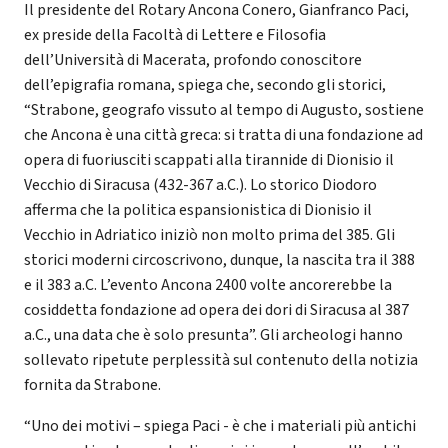
Il presidente del Rotary Ancona Conero, Gianfranco Paci,
ex preside della Facoltà di Lettere e Filosofia
dell’Università di Macerata, profondo conoscitore
dell’epigrafia romana, spiega che, secondo gli storici,
“Strabone, geografo vissuto al tempo di Augusto, sostiene
che Ancona è una città greca: si tratta di una fondazione ad
opera di fuoriusciti scappati alla tirannide di Dionisio il
Vecchio di Siracusa (432-367 a.C.). Lo storico Diodoro
afferma che la politica espansionistica di Dionisio il
Vecchio in Adriatico iniziò non molto prima del 385. Gli
storici moderni circoscrivono, dunque, la nascita tra il 388
e il 383 a.C. L’evento Ancona 2400 volte ancorerebbe la
cosiddetta fondazione ad opera dei dori di Siracusa al 387
a.C., una data che è solo presunta”. Gli archeologi hanno
sollevato ripetute perplessità sul contenuto della notizia
fornita da Strabone.
“Uno dei motivi – spiega Paci - è che i materiali più antichi